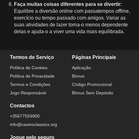
Faça muitas coisas diferentes para se divertir:
Equilibre a diversão online com passatempos offline,
exercício ou tempo passado com amigos. Variar as
suas atividades de lazer torna-o menos dependente
delas e ajuda-o a viver uma vida mais equilibrada.
Termos de Serviço
Páginas Principais
Política de Cookies
Aplicação
Política de Privacidade
Bónus
Termos e Condições
Código Promocional
Jogo Responsável
Bónus Sem Depósito
Contactos
+35677559900
info@casinoclassics.org
Jogue pelo seguro