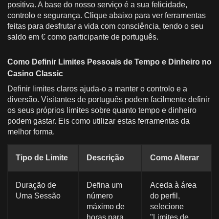
positiva. A base do nosso serviço é a sua felicidade,
controlo e segurança. Clique abaixo para ver ferramentas
feitas para desfrutar a vida com consciência, tendo o seu
saldo em € como participante de português.
Como Definir Limites Pessoais de Tempo e Dinheiro no
Casino Classic
Definir limites claros ajuda-o a manter o controlo e a
diversão. Visitantes de português podem facilmente definir
os seus próprios limites sobre quanto tempo e dinheiro
podem gastar. Eis como utilizar estas ferramentas da
melhor forma.
Tipo de Limite
Descrição
Como Alterar
Duração de
Defina um
Aceda à área
Uma Sessão
número
do perfil,
máximo de
selecione
horas para
"Limites de