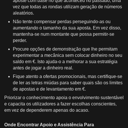
aposte com base no que aconteceu no passado, uma
vez que todas as rondas utilizam geração de números
aleatórios.
Não tente compensar perdas perseguindo-as ou
aumentando o tamanho da sua aposta. Em vez disso,
mantenha-se num montante que possa permitir-se
perder.
Procure opções de demonstração que lhe permitam
experimentar a mecânica sem colocar dinheiro no seu
saldo em €. Isto ajuda-o a melhorar a sua estratégia
antes de jogar a dinheiro real.
Fique atento a ofertas promocionais, mas certifique-se
de ler as letras miúdas para saber quais são os limites
de apostas e de levantamento em €.
Priorizar o conhecimento apoia o envolvimento sustentável
e capacita os utilizadores a fazer escolhas conscientes,
em vez de dependerem apenas do acaso.
Onde Encontrar Apoio e Assistência Para