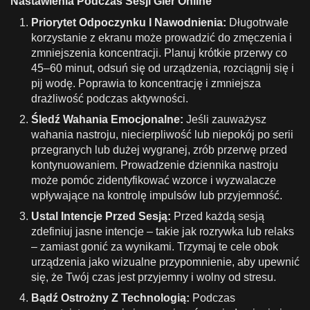
Nastawienia Podczas Sesji Gier Online
Priorytet Odpoczynku I Nawodnienia:
Długotrwałe
korzystanie z ekranu może prowadzić do zmęczenia i
zmniejszenia koncentracji. Planuj krótkie przerwy co
45–60 minut, odsuń się od urządzenia, rozciągnij się i
pij wodę. Poprawia to koncentrację i zmniejsza
drażliwość podczas aktywności.
Śledź Wahania Emocjonalne:
Jeśli zauważysz
wahania nastroju, niecierpliwość lub niepokój po serii
przegranych lub dużej wygranej, zrób przerwę przed
kontynuowaniem. Prowadzenie dziennika nastroju
może pomóc zidentyfikować wzorce i wyzwalacze
wpływające na kontrolę impulsów lub przyjemność.
Ustal Intencje Przed Sesją:
Przed każdą sesją
zdefiniuj jasne intencje – takie jak rozrywka lub relaks
– zamiast gonić za wynikami. Trzymaj te cele obok
urządzenia jako wizualne przypomnienie, aby upewnić
się, że Twój czas jest przyjemny i wolny od stresu.
Bądź Ostrożny Z Technologią:
Podczas