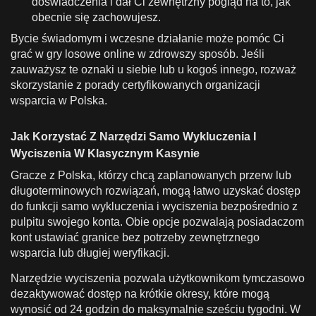
doświadczenia i dał Ci zewnętrzny pogląd na to, jak
obecnie się zachowujesz.
Bycie świadomym i wczesne działanie może pomóc Ci
grać w gry losowe online w zdrowszy sposób. Jeśli
zauważysz te oznaki u siebie lub u kogoś innego, rozważ
skorzystanie z porady certyfikowanych organizacji
wsparcia w Polska.
Jak Korzystać Z Narzędzi Samo Wykluczenia I
Wyciszenia W Klasycznym Kasynie
Gracze z Polska, którzy chcą zaplanowanych przerw lub
długoterminowych rozwiązań, mogą łatwo uzyskać dostęp
do funkcji samo wykluczenia i wyciszenia bezpośrednio z
pulpitu swojego konta. Obie opcje pozwalają posiadaczom
kont ustawiać granice bez potrzeby zewnętrznego
wsparcia lub długiej weryfikacji.
Narzędzie wyciszenia pozwala użytkownikom tymczasowo
dezaktywować dostęp na krótkie okresy, które mogą
wynosić od 24 godzin do maksymalnie sześciu tygodni. W