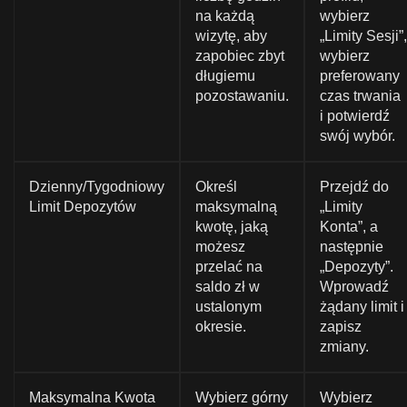
na każdą
wybierz
wizytę, aby
„Limity Sesji”,
zapobiec zbyt
wybierz
długiemu
preferowany
pozostawaniu.
czas trwania
i potwierdź
swój wybór.
Dzienny/Tygodniowy
Określ
Przejdź do
Limit Depozytów
maksymalną
„Limity
kwotę, jaką
Konta”, a
możesz
następnie
przelać na
„Depozyty”.
saldo zł w
Wprowadź
ustalonym
żądany limit i
okresie.
zapisz
zmiany.
Maksymalna Kwota
Wybierz górny
Wybierz