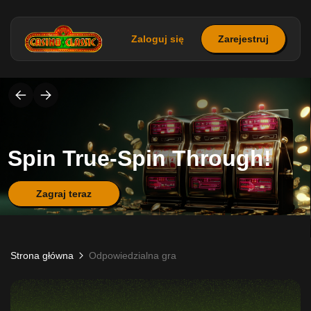
Zaloguj się
Zarejestruj
Spin True-Spin Through!
Zagraj teraz
Strona główna
Odpowiedzialna gra