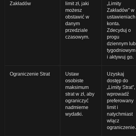
Zakładów
limit zł, jaki
„Limity
możesz
Zakładów” w
obstawić w
ustawieniach
danym
konta.
przedziale
Zdecyduj o
czasowym.
progu
dziennym lub
tygodniowym
i aktywuj go.
Ograniczenie Strat
Ustaw
Uzyskaj
osobiste
dostęp do
maksimum
„Limity Strat”,
strat w zł, aby
wprowadź
ograniczyć
preferowany
nadmierne
limit i
wydatki.
natychmiast
włącz
ograniczenie.