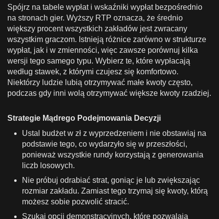
Spójrz na tabele wypłat i wskaźniki wypłat bezpośrednio
na stronach gier. Wyższy RTP oznacza, że średnio
większy procent wszystkich zakładów jest zwracany
wszystkim graczom. Istnieją różnice zarówno w strukturze
wypłat, jak i w zmienności, więc zawsze porównuj kilka
wersji tego samego typu. Wybierz te, które wypłacają
według stawek, z którymi czujesz się komfortowo.
Niektórzy ludzie lubią otrzymywać małe kwoty często,
podczas gdy inni wolą otrzymywać większe kwoty rzadziej.
Strategie Mądrego Podejmowania Decyzji
Ustal budżet w zł z wyprzedzeniem i nie obstawiaj na
podstawie tego, co wydarzyło się w przeszłości,
ponieważ wszystkie rundy korzystają z generowania
liczb losowych.
Nie próbuj odrabiać strat, goniąc je lub zwiększając
rozmiar zakładu. Zamiast tego trzymaj się kwoty, którą
możesz sobie pozwolić stracić.
Szukaj opcji demonstracyjnych, które pozwalają