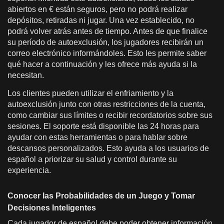
abiertos en € están seguros, pero no podrá realizar
depósitos, retiradas ni jugar. Una vez establecido, no
podrá volver atrás antes de tiempo. Antes de que finalice
su período de autoexclusión, los jugadores recibirán un
correo electrónico informándoles. Esto les permite saber
qué hacer a continuación y les ofrece más ayuda si la
necesitan.
Los clientes pueden utilizar el enfriamiento y la
autoexclusión junto con otras restricciones de la cuenta,
como cambiar sus límites o recibir recordatorios sobre sus
sesiones. El soporte está disponible las 24 horas para
ayudar con estas herramientas o para hablar sobre
descansos personalizados. Esto ayuda a los usuarios de
español a priorizar su salud y control durante su
experiencia.
Conocer las Probabilidades de un Juego y Tomar
Decisiones Inteligentes
Cada jugador de español debe poder obtener información