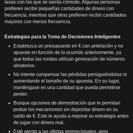
tasas con las que se sienta cómodo. Algunas personas
prefieren recibir pequeñas cantidades de dinero con
frecuencia, mientras que otras prefieren recibir cantidades
mayores con menos frecuencia.
Estrategias para la Toma de Decisiones Inteligentes
Establezca un presupuesto en € con antelación y no
apueste en función de lo ocurrido anteriormente, ya
que todas las rondas utilizan generación de números
aleatorios.
No intente compensar las pérdidas persiguiéndolas ni
aumentando el tamaño de su apuesta. En su lugar,
manténgase en una cantidad que pueda permitirse
perder.
Busque opciones de demostración que le permitan
probar los mecanismos sin depositar dinero en su
saldo de €. Esto le ayuda a mejorar su estrategia antes
de jugar con dinero real.
Esté atento a las ofertas promocionales, pero