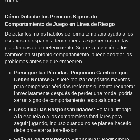
cuenta.
Cómo Detectar los Primeros Signos de
Comportamiento de Juego en Línea de Riesgo
Detectar los malos hábitos de forma temprana ayuda a los
usuarios de español a tener buenas experiencias en las
plataformas de entretenimiento. Si presta atención a los
cambios en su propio comportamiento, puede abordar los
problemas antes de que empeoren.
Perseguir las Pérdidas: Pequeños Cambios que
Deben Notarse
Si suele realizar depósitos mayores
para compensar pérdidas recientes o intenta recuperar
inmediatamente después de perder una ronda, podría
ser un signo de comportamiento poco saludable.
Descuidar las Responsabilidades:
Faltar al trabajo,
a la escuela o a los compromisos familiares para
seguir jugando, incluso cuando no se planea hacerlo,
debe provocar autorreflexión.
Señales de Advertencia Financieras:
Pedir dinero