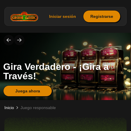
Iniciar sesión
Registrarse
Gira Verdadero - ¡Gira a
Través!
Juega ahora
Inicio
Juego responsable