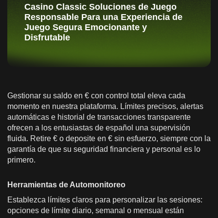
Casino Classic Soluciones de Juego
Responsable Para una Experiencia de
Juego Segura Emocionante y
Disfrutable
Gestionar su saldo en € con control total eleva cada
momento en nuestra plataforma. Límites precisos, alertas
automáticas e historial de transacciones transparente
ofrecen a los entusiastas de español una supervisión
fluida. Retire € o deposite en € sin esfuerzo, siempre con la
garantía de que su seguridad financiera y personal es lo
primero.
Herramientas de Automonitoreo
Establezca límites claros para personalizar las sesiones:
opciones de límite diario, semanal o mensual están