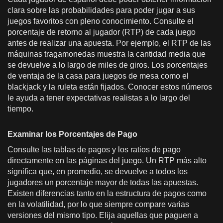
clara sobre las probabilidades para poder jugar a sus
juegos favoritos con pleno conocimiento. Consulte el
porcentaje de retorno al jugador (RTP) de cada juego
antes de realizar una apuesta. Por ejemplo, el RTP de las
máquinas tragamonedas muestra la cantidad media que
se devuelve a lo largo de miles de giros. Los porcentajes
de ventaja de la casa para juegos de mesa como el
blackjack y la ruleta están fijados. Conocer estos números
le ayuda a tener expectativas realistas a lo largo del
tiempo.
Examinar los Porcentajes de Pago
Consulte las tablas de pagos y los ratios de pago
directamente en las páginas del juego. Un RTP más alto
significa que, en promedio, se devuelve a todos los
jugadores un porcentaje mayor de todas las apuestas.
Existen diferencias tanto en la estructura de pagos como
en la volatilidad, por lo que siempre compare varias
versiones del mismo tipo. Elija aquellas que paguen a