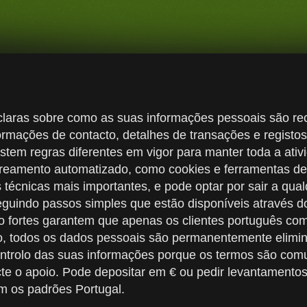
aras sobre como as suas informações pessoais são rec
rmações de contacto, detalhes de transações e registos
istem regras diferentes em vigor para manter toda a ati
treamento automatizado, como cookies e ferramentas de
écnicas mais importantes, e pode optar por sair a qua
guindo passos simples que estão disponíveis através do
ão fortes garantem que apenas os clientes português com
odo, todos os dados pessoais são permanentemente elim
ontrolo das suas informações porque os termos são com
cte o apoio. Pode depositar em € ou pedir levantamentos
m os padrões Portugal.