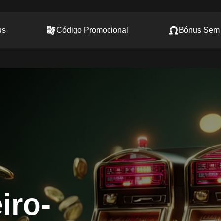
us
Código Promocional
Bónus Sem 
iro-