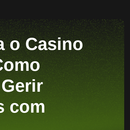
a o Casino
 Como
Gerir
s com