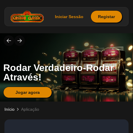
Iniciar Sessão
Registar
Rodar Verdadeiro-Rodar
Através!
Jogar agora
Início
Aplicação