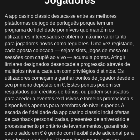
Jogadores
A app casino classic destaca-se entre as melhores
plataformas de jogo de português porque tem um
programa de fidelidade por níveis que mantém os
utilizadores interessados e obtém o máximo valor tanto
para jogadores novos como regulares. Uma vez registado,
cada aposta colocada — sejam slots, jogos de mesa ou
sessões com crupiê ao vivo — acumula pontos. Atingir
limiares designados desencadeia progressão através de
múltiplos níveis, cada um com privilégios distintos. Os
utilizadores começam a ganhar pontos de jogador desde o
seu primeiro depósito em €. Estes pontos podem ser
resgatados por créditos de bónus, ou podem ser usados
para aceder a eventos exclusivos e torneios promocionais
disponíveis apenas para membros de nível superior. A
escada de fidelidade da app casino classic inclui ofertas
de cashback personalizadas, presentes de aniversário e
processamento prioritário de levantamentos, garantindo
que o saldo em € é gerido com flexibilidade adicional para
jogadores valorizados. Promoções semanais visam