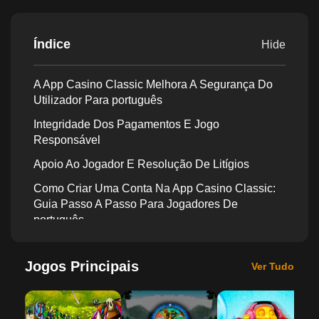
Índice
Hide
A App Casino Classic Melhora A Segurança Do
Utilizador Para português
Integridade Dos Pagamentos E Jogo
Responsável
Apoio Ao Jogador E Resolução De Litígios
Como Criar Uma Conta Na App Casino Classic:
Guia Passo A Passo Para Jogadores De
português
A Observar A Interface De Utilizador E Como
Navegar
Jogos Principais
Ver Tudo
Pode Jogar Slots, Jogos De Mesa E Jogos Com
Crupiê Ao Vivo No Casino