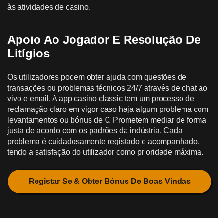
às atividades de casino.
Apoio Ao Jogador E Resolução De
Litígios
Os utilizadores podem obter ajuda com questões de
transações ou problemas técnicos 24/7 através de chat ao
vivo e email. A app casino classic tem um processo de
reclamação claro em vigor caso haja algum problema com
levantamentos ou bónus de €. Prometem mediar de forma
justa de acordo com os padrões da indústria. Cada
problema é cuidadosamente registado e acompanhado,
tendo a satisfação do utilizador como prioridade máxima.
Registar-Se & Obter Bónus De Boas-Vindas