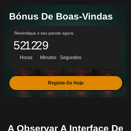
Bónus De Boas-Vindas
Reivindique o seu pacote agora:
52
12
28
Horas
Minutos
Segundos
Registe-Se Hoje
A Observar A Interface De