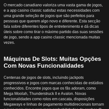
O mercado canadiano valoriza uma vasta gama de jogos,
e a app casino classic satisfaz estas necessidades com
uma grande seleção de jogos que são perfeitos para
pessoas que querem algo novo e diferente. Esta secção
fala sobre diferentes tipos de entretenimento e dá dicas
úteis sobre como tirar o máximo partido das suas sessões
de jogo, sendo a app casino classic mencionada muitas
vezes.
Máquinas De Slots: Muitas Opções
Com Novas Funcionalidades
Centenas de jogos de slots, incluindo jackpots
progressivos e jogos com marcas conhecidas de estúdios
conhecidos. Encontre jogos que os fãs adoram, como
Mega Moolah, Thunderstruck II e Avalon. Novas
funcionalidades como rolos em cascata, disposições
Megaways e linhas de pagamento multidirecionais tornam