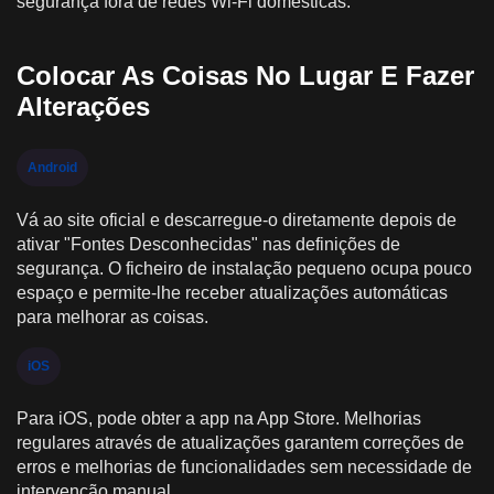
segurança fora de redes Wi-Fi domésticas.
Colocar As Coisas No Lugar E Fazer
Alterações
Android
Vá ao site oficial e descarregue-o diretamente depois de
ativar "Fontes Desconhecidas" nas definições de
segurança. O ficheiro de instalação pequeno ocupa pouco
espaço e permite-lhe receber atualizações automáticas
para melhorar as coisas.
iOS
Para iOS, pode obter a app na App Store. Melhorias
regulares através de atualizações garantem correções de
erros e melhorias de funcionalidades sem necessidade de
intervenção manual.