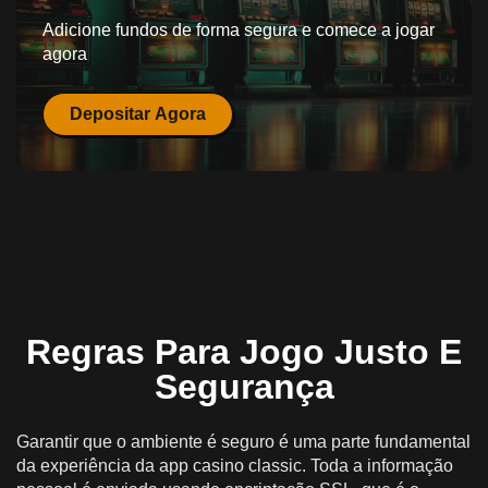
Adicione fundos de forma segura e comece a jogar
agora
Depositar Agora
Regras Para Jogo Justo E
Segurança
Garantir que o ambiente é seguro é uma parte fundamental
da experiência da app casino classic. Toda a informação