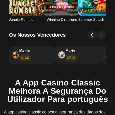
Máquinas De Slots: Muitas Opções Com Novas
Funcionalidades
Estratégia E Ambiente Juntam-Se Nos Jogos De
Jungle Rumble
4 Winning Directions
Summer Splash
B
Mesa Com Crupiês Humanos
Formas De Pagar: Depositar Dinheiro E Levantar
Os Nossos Vencedores
Dinheiro
Como português Utilizadores
Manic
Marty
T
Opções De Pagamento Que São Suportadas
316€
371€
Conselhos Para Transações Seguras
Regras Para Jogo Justo E Segurança
O Que É Um Programa De Fidelidade E
A App Casino Classic
Recompensas Para Jogadores
Melhora A Segurança Do
Compatibilidade Móvel E Jogar Em Movimento
Utilizador Para português
Colocar As Coisas No Lugar E Fazer Alterações
Experiência Em Movimento
A app casino classic coloca a segurança dos dados dos