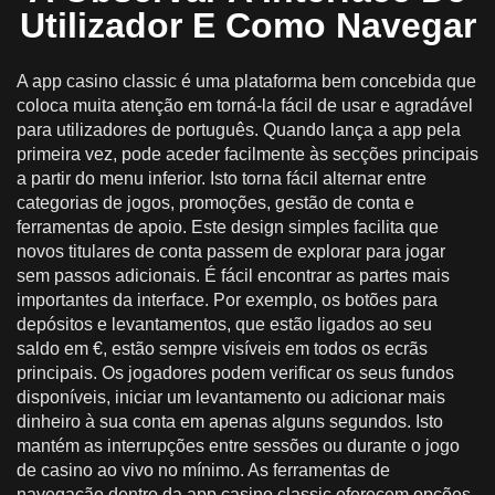
Utilizador E Como Navegar
A app casino classic é uma plataforma bem concebida que
coloca muita atenção em torná-la fácil de usar e agradável
para utilizadores de português. Quando lança a app pela
primeira vez, pode aceder facilmente às secções principais
a partir do menu inferior. Isto torna fácil alternar entre
categorias de jogos, promoções, gestão de conta e
ferramentas de apoio. Este design simples facilita que
novos titulares de conta passem de explorar para jogar
sem passos adicionais. É fácil encontrar as partes mais
importantes da interface. Por exemplo, os botões para
depósitos e levantamentos, que estão ligados ao seu
saldo em €, estão sempre visíveis em todos os ecrãs
principais. Os jogadores podem verificar os seus fundos
disponíveis, iniciar um levantamento ou adicionar mais
dinheiro à sua conta em apenas alguns segundos. Isto
mantém as interrupções entre sessões ou durante o jogo
de casino ao vivo no mínimo. As ferramentas de
navegação dentro da app casino classic oferecem opções