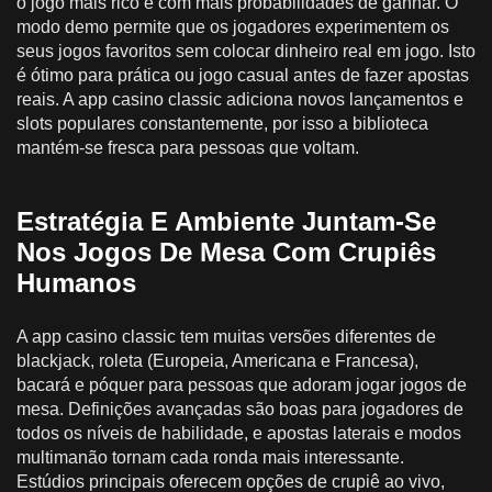
o jogo mais rico e com mais probabilidades de ganhar. O
modo demo permite que os jogadores experimentem os
seus jogos favoritos sem colocar dinheiro real em jogo. Isto
é ótimo para prática ou jogo casual antes de fazer apostas
reais. A app casino classic adiciona novos lançamentos e
slots populares constantemente, por isso a biblioteca
mantém-se fresca para pessoas que voltam.
Estratégia E Ambiente Juntam-Se
Nos Jogos De Mesa Com Crupiês
Humanos
A app casino classic tem muitas versões diferentes de
blackjack, roleta (Europeia, Americana e Francesa),
bacará e póquer para pessoas que adoram jogar jogos de
mesa. Definições avançadas são boas para jogadores de
todos os níveis de habilidade, e apostas laterais e modos
multimanão tornam cada ronda mais interessante.
Estúdios principais oferecem opções de crupiê ao vivo,