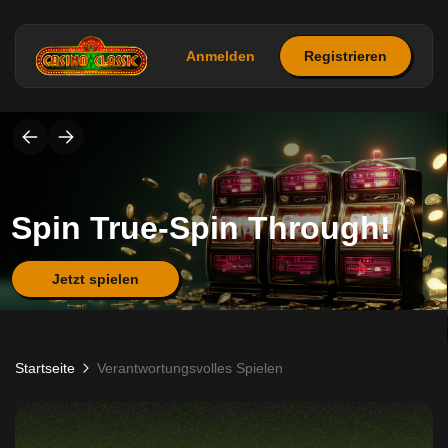
Anmelden
Registrieren
Spin True-Spin Through!
Jetzt spielen
Startseite
Verantwortungsvolles Spielen