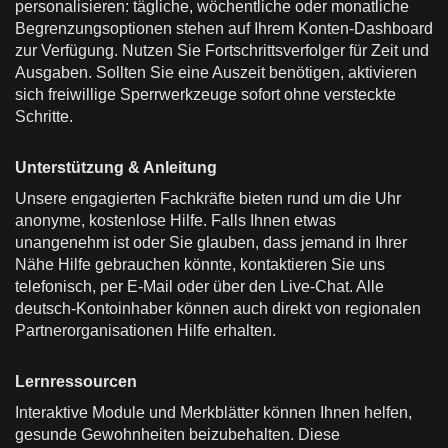
personalisieren: tägliche, wöchentliche oder monatliche
Begrenzungsoptionen stehen auf Ihrem Konten-Dashboard
zur Verfügung. Nutzen Sie Fortschrittsverfolger für Zeit und
Ausgaben. Sollten Sie eine Auszeit benötigen, aktivieren
sich freiwillige Sperrwerkzeuge sofort ohne versteckte
Schritte.
Unterstützung & Anleitung
Unsere engagierten Fachkräfte bieten rund um die Uhr
anonyme, kostenlose Hilfe. Falls Ihnen etwas
unangenehm ist oder Sie glauben, dass jemand in Ihrer
Nähe Hilfe gebrauchen könnte, kontaktieren Sie uns
telefonisch, per E-Mail oder über den Live-Chat. Alle
deutsch-Kontoinhaber können auch direkt von regionalen
Partnerorganisationen Hilfe erhalten.
Lernressourcen
Interaktive Module und Merkblätter können Ihnen helfen,
gesunde Gewohnheiten beizubehalten. Diese