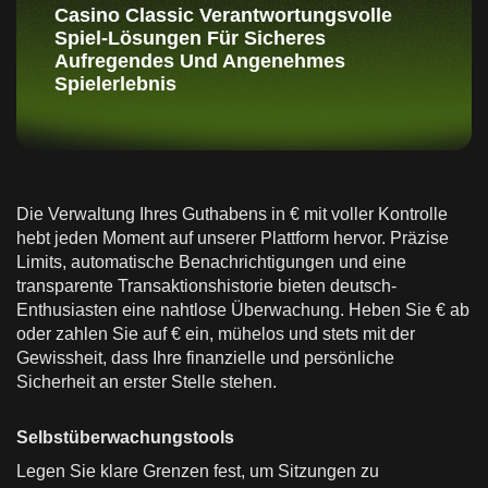
Casino Classic Verantwortungsvolle
Spiel-Lösungen Für Sicheres
Aufregendes Und Angenehmes
Spielerlebnis
Die Verwaltung Ihres Guthabens in € mit voller Kontrolle
hebt jeden Moment auf unserer Plattform hervor. Präzise
Limits, automatische Benachrichtigungen und eine
transparente Transaktionshistorie bieten deutsch-
Enthusiasten eine nahtlose Überwachung. Heben Sie € ab
oder zahlen Sie auf € ein, mühelos und stets mit der
Gewissheit, dass Ihre finanzielle und persönliche
Sicherheit an erster Stelle stehen.
Selbstüberwachungstools
Legen Sie klare Grenzen fest, um Sitzungen zu