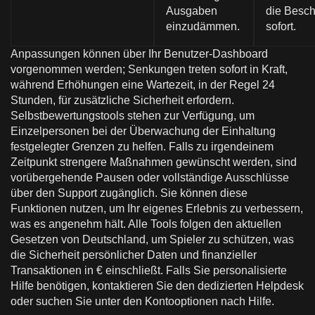
Ausgaben
die Besc
einzudämmen.
sofort.
Anpassungen können über Ihr Benutzer-Dashboard
vorgenommen werden; Senkungen treten sofort in Kraft,
während Erhöhungen eine Wartezeit, in der Regel 24
Stunden, für zusätzliche Sicherheit erfordern.
Selbstbewertungstools stehen zur Verfügung, um
Einzelpersonen bei der Überwachung der Einhaltung
festgelegter Grenzen zu helfen. Falls zu irgendeinem
Zeitpunkt strengere Maßnahmen gewünscht werden, sind
vorübergehende Pausen oder vollständige Ausschlüsse
über den Support zugänglich. Sie können diese
Funktionen nutzen, um Ihr eigenes Erlebnis zu verbessern,
was es angenehm hält. Alle Tools folgen den aktuellen
Gesetzen von Deutschland, um Spieler zu schützen, was
die Sicherheit persönlicher Daten und finanzieller
Transaktionen in € einschließt. Falls Sie personalisierte
Hilfe benötigen, kontaktieren Sie den dedizierten Helpdesk
oder suchen Sie unter den Kontooptionen nach Hilfe.