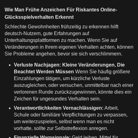
Wie Man Frühe Anzeichen Für Riskantes Online-
Glücksspielverhalten Erkennt
Schlechte Gewohnheiten frühzeitig zu erkennen hilft
deutsch-Nutzern, gute Erfahrungen auf
Unterhaltungsplattformen zu machen. Wenn Sie auf
Veränderungen in Ihrem eigenen Verhalten achten, können
Sie Probleme angehen, bevor sie sich verschlimmern.
Verluste Nachjagen: Kleine Veränderungen, Die
Beachtet Werden Müssen
Wenn Sie häufig größere
Einzahlungen tätigen, um kürzliche Verluste
auszugleichen, oder versuchen, unmittelbar nach einer
verlorenen Runde zurückzugewinnen, könnte dies ein
Zeichen für ungesundes Verhalten sein.
Verantwortlichkeiten Vernachlässigen:
Arbeit,
Schule oder familiäre Verpflichtungen zu verpassen,
um weiterzuspielen, selbst wenn man es nicht
vorhatte, sollte zur Selbstreflexion anregen.
Finanzielle Warnsignale:
Geld leihen, Mittel für