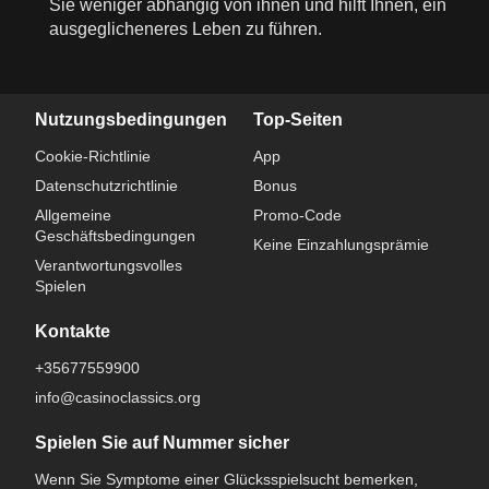
Sie weniger abhängig von ihnen und hilft Ihnen, ein
ausgeglicheneres Leben zu führen.
Nutzungsbedingungen
Top-Seiten
Cookie-Richtlinie
App
Datenschutzrichtlinie
Bonus
Allgemeine
Promo-Code
Geschäftsbedingungen
Keine Einzahlungsprämie
Verantwortungsvolles
Spielen
Kontakte
+35677559900
info@casinoclassics.org
Spielen Sie auf Nummer sicher
Wenn Sie Symptome einer Glücksspielsucht bemerken,