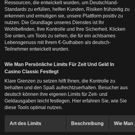
Ressourcen, die entwickelt wurden, um Deutschland-
Standards zu erfüllen, helfen Kunden, Risiken frühzeitig zu
erkennen und ermutigen sie, unsere Plattform positiv zu
nutzen. Die Grundlage unseres Dienstes ist Ihr
Wohlbefinden, Ihre Kontrolle und Ihre Sicherheit. Klicken
Sie unten, um Tools zu sehen, die für ein achtsames
Lebensgenuss mit Ihrem €-Guthaben als deutsch-
Teilnehmer entwickelt wurden.
Wie Man Persönliche Limits Für Zeit Und Geld In
Casino Classic Festlegt
Klare Grenzen zu setzen hilft Ihnen, die Kontrolle zu
behalten und den Spaß aufrechtzuerhalten. Besucher aus
deutsch können ihre eigenen Limits für Zeit- und
Geldausgaben leicht festlegen. Hier erfahren Sie, wie Sie
diese Tools optimal nutzen.
Art des Limits
Beschreibung
Wie Man 