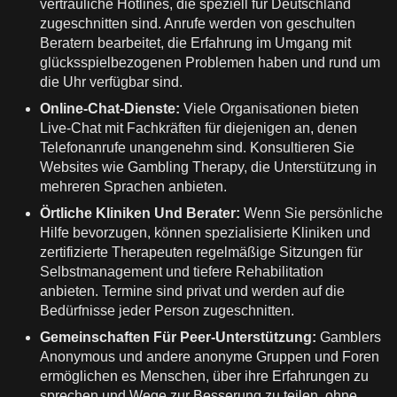
vertrauliche Hotlines, die speziell für Deutschland
zugeschnitten sind. Anrufe werden von geschulten
Beratern bearbeitet, die Erfahrung im Umgang mit
glücksspielbezogenen Problemen haben und rund um
die Uhr verfügbar sind.
Online-Chat-Dienste:
Viele Organisationen bieten
Live-Chat mit Fachkräften für diejenigen an, denen
Telefonanrufe unangenehm sind. Konsultieren Sie
Websites wie Gambling Therapy, die Unterstützung in
mehreren Sprachen anbieten.
Örtliche Kliniken Und Berater:
Wenn Sie persönliche
Hilfe bevorzugen, können spezialisierte Kliniken und
zertifizierte Therapeuten regelmäßige Sitzungen für
Selbstmanagement und tiefere Rehabilitation
anbieten. Termine sind privat und werden auf die
Bedürfnisse jeder Person zugeschnitten.
Gemeinschaften Für Peer-Unterstützung:
Gamblers
Anonymous und andere anonyme Gruppen und Foren
ermöglichen es Menschen, über ihre Erfahrungen zu
sprechen und Wege zur Besserung zu teilen, ohne