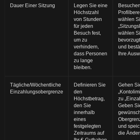
Dauer Einer Sitzung
Legen Sie eine
Besuchen
Höchstzahl
Profilbere
von Stunden
wählen S
für jeden
„Sitzungsl
Besuch fest,
wählen Si
um zu
bevorzug
verhindern,
und bestä
dass Personen
Ihre Ausw
zu lange
bleiben.
Tägliche/Wöchentliche
Definieren Sie
Gehen Si
Einzahlungsobergrenze
den
„Kontolimi
Höchstbetrag,
zu „Einza
den Sie
Geben Sie
innerhalb
gewünsch
eines
Obergren
festgelegten
und speic
Zeitraums auf
die Ände
Ihr €-Guthaben