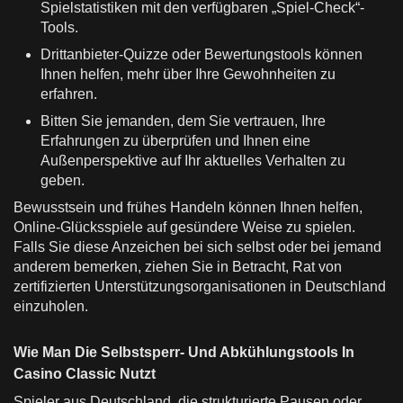
Spielstatistiken mit den verfügbaren „Spiel-Check“-
Tools.
Drittanbieter-Quizze oder Bewertungstools können
Ihnen helfen, mehr über Ihre Gewohnheiten zu
erfahren.
Bitten Sie jemanden, dem Sie vertrauen, Ihre
Erfahrungen zu überprüfen und Ihnen eine
Außenperspektive auf Ihr aktuelles Verhalten zu
geben.
Bewusstsein und frühes Handeln können Ihnen helfen,
Online-Glücksspiele auf gesündere Weise zu spielen.
Falls Sie diese Anzeichen bei sich selbst oder bei jemand
anderem bemerken, ziehen Sie in Betracht, Rat von
zertifizierten Unterstützungsorganisationen in Deutschland
einzuholen.
Wie Man Die Selbstsperr- Und Abkühlungstools In
Casino Classic Nutzt
Spieler aus Deutschland, die strukturierte Pausen oder