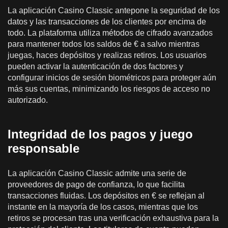
La aplicación Casino Classic antepone la seguridad de los
Línea telefónica directa y centro de ayuda
datos y las transacciones de los clientes por encima de
completo
todo. La plataforma utiliza métodos de cifrado avanzados
para mantener todos los saldos de € a salvo mientras
Obtener bonos de bienvenida y otras ofertas
juegas, haces depósitos y realizas retiros. Los usuarios
Herramientas para el juego responsable en la
pueden activar la autenticación de dos factores y
aplicación Casino Classic
configurar inicios de sesión biométricos para proteger aún
más sus cuentas, minimizando los riesgos de acceso no
autorizado.
Integridad de los pagos y juego
responsable
La aplicación Casino Classic admite una serie de
proveedores de pago de confianza, lo que facilita
transacciones fluidas. Los depósitos en € se reflejan al
instante en la mayoría de los casos, mientras que los
retiros se procesan tras una verificación exhaustiva para la