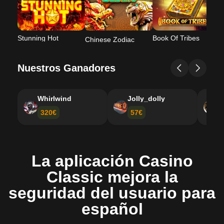
funciones nuevas
La estrategia y el ambiente se unen en los
juegos de mesa con crupieres humanos
Stunning Hot
Book Of Tribes
B
Chinese Zodiac
Formas de pago: ingresar dinero y retirar dinero
Cómo español usuarios
Nuestros Ganadores
Opciones de pago admitidas
Whirlwind
Jolly_dolly
H
Consejos para transacciones seguras
320€
57€
Normas para el juego limpio y la seguridad
Qué es un programa de fidelidad y las
recompensas para jugadores
La aplicación Casino
Compatibilidad móvil y jugar sobre la marcha
Classic mejora la
Poner las cosas en su sitio y hacer cambios
seguridad del usuario para
Experiencia sobre la marcha
español
Formas de obtener ayuda rápidamente del
servicio de atención al cliente