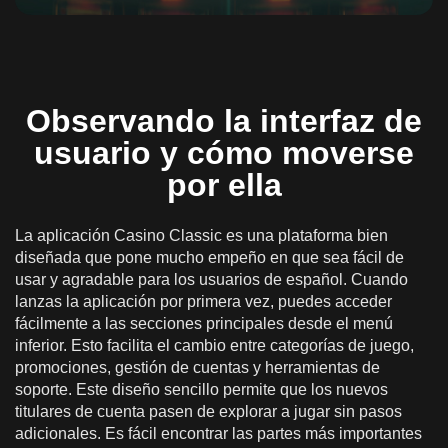
Observando la interfaz de
usuario y cómo moverse
por ella
La aplicación Casino Classic es una plataforma bien
diseñada que pone mucho empeño en que sea fácil de
usar y agradable para los usuarios de español. Cuando
lanzas la aplicación por primera vez, puedes acceder
fácilmente a las secciones principales desde el menú
inferior. Esto facilita el cambio entre categorías de juego,
promociones, gestión de cuentas y herramientas de
soporte. Este diseño sencillo permite que los nuevos
titulares de cuenta pasen de explorar a jugar sin pasos
adicionales. Es fácil encontrar las partes más importantes