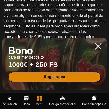
soporte para los usuarios de español que desean que sus
problemas se resuelvan de inmediato. Puedes chatear en
vivo con alguien en cualquier momento desde el panel de
tu cuenta. La mayoría de las preguntas se responderán en
segundos. Esto es ideal para problemas urgentes como
acceder a tu cuenta o solucionar retrasos en las
transacciones de €. El soporte por correo electrónico
dedicado de la marca es una forma escrita de gestionar
Bono
cuestiones más complejas como la verificación, los
cambios de cuenta o la aclaración de políticas. El tiempo
para primer depósito
medio de respuesta es de 1 a 2 horas, y todos los correos
1000€ + 250 FS
electrónicos se rastrean para poder darles seguimiento.
Registrarse
Línea telefónica directa y centro de
ayuda completo
La aplicación Casino Classic dispone de una línea
telefónica gratuita exclusiva para tu España para quienes
Aplicación
Bono
Menú
Código promocional
Bono sin depósito