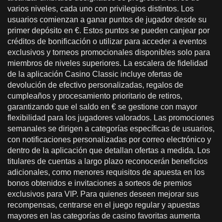
varios niveles, cada uno con privilegios distintos. Los
usuarios comienzan a ganar puntos de jugador desde su
primer depósito en €. Estos puntos se pueden canjear por
créditos de bonificación o utilizar para acceder a eventos
exclusivos y torneos promocionales disponibles solo para
miembros de niveles superiores. La escalera de fidelidad
de la aplicación Casino Classic incluye ofertas de
devolución de efectivo personalizadas, regalos de
cumpleaños y procesamiento prioritario de retiros,
garantizando que el saldo en € se gestione con mayor
flexibilidad para los jugadores valorados. Las promociones
semanales se dirigen a categorías específicas de usuarios,
con notificaciones personalizadas por correo electrónico y
dentro de la aplicación que detallan ofertas a medida. Los
titulares de cuentas a largo plazo reconocerán beneficios
adicionales, como menores requisitos de apuesta en los
bonos obtenidos e invitaciones a sorteos de premios
exclusivos para VIP. Para quienes deseen mejorar sus
recompensas, centrarse en el juego regular y apuestas
mayores en las categorías de casino favoritas aumenta