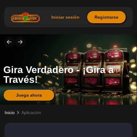
Iniciar sesión
Registrarse
Gira Verdadero - ¡Gira a
Través!
Juega ahora
Inicio
Aplicación