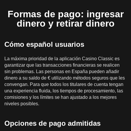
Formas de pago: ingresar
dinero y retirar dinero
Cómo español usuarios
La máxima prioridad de la aplicación Casino Classic es
garantizar que las transacciones financieras se realicen
sin problemas. Las personas en España pueden añadir
dinero a su saldo de € utilizando métodos seguros que les
convengan. Para que todos los titulares de cuenta tengan
una experiencia fluida, los tiempos de procesamiento, las
comisiones y los límites se han ajustado a los mejores
niveles posibles.
Opciones de pago admitidas