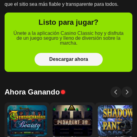
que el sitio sea más fiable y transparente para todos.
Listo para jugar?
Únete a la aplicación Casino Classic hoy y disfruta
de un juego seguro y lleno de diversión sobre la
marcha.
Descargar ahora
Ahora Ganando