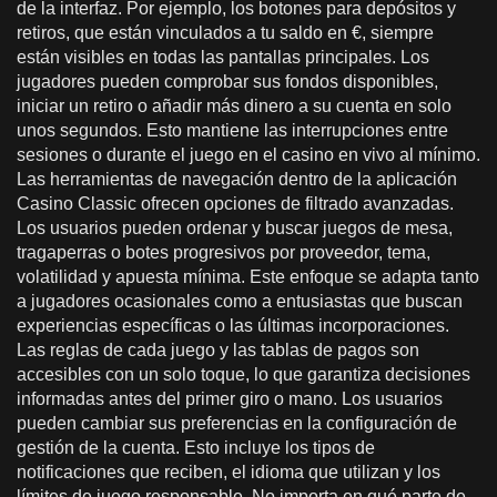
de la interfaz. Por ejemplo, los botones para depósitos y
retiros, que están vinculados a tu saldo en €, siempre
están visibles en todas las pantallas principales. Los
jugadores pueden comprobar sus fondos disponibles,
iniciar un retiro o añadir más dinero a su cuenta en solo
unos segundos. Esto mantiene las interrupciones entre
sesiones o durante el juego en el casino en vivo al mínimo.
Las herramientas de navegación dentro de la aplicación
Casino Classic ofrecen opciones de filtrado avanzadas.
Los usuarios pueden ordenar y buscar juegos de mesa,
tragaperras o botes progresivos por proveedor, tema,
volatilidad y apuesta mínima. Este enfoque se adapta tanto
a jugadores ocasionales como a entusiastas que buscan
experiencias específicas o las últimas incorporaciones.
Las reglas de cada juego y las tablas de pagos son
accesibles con un solo toque, lo que garantiza decisiones
informadas antes del primer giro o mano. Los usuarios
pueden cambiar sus preferencias en la configuración de
gestión de la cuenta. Esto incluye los tipos de
notificaciones que reciben, el idioma que utilizan y los
límites de juego responsable. No importa en qué parte de