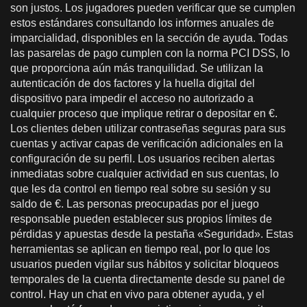
son justos. Los jugadores pueden verificar que se cumplen
estos estándares consultando los informes anuales de
imparcialidad, disponibles en la sección de ayuda. Todas
las pasarelas de pago cumplen con la norma PCI DSS, lo
que proporciona aún más tranquilidad. Se utilizan la
autenticación de dos factores y la huella digital del
dispositivo para impedir el acceso no autorizado a
cualquier proceso que implique retirar o depositar en €.
Los clientes deben utilizar contraseñas seguras para sus
cuentas y activar capas de verificación adicionales en la
configuración de su perfil. Los usuarios reciben alertas
inmediatas sobre cualquier actividad en sus cuentas, lo
que les da control en tiempo real sobre su sesión y su
saldo de €. Las personas preocupadas por el juego
responsable pueden establecer sus propios límites de
pérdidas y apuestas desde la pestaña «Seguridad». Estas
herramientas se aplican en tiempo real, por lo que los
usuarios pueden vigilar sus hábitos y solicitar bloqueos
temporales de la cuenta directamente desde su panel de
control. Hay un chat en vivo para obtener ayuda, y el