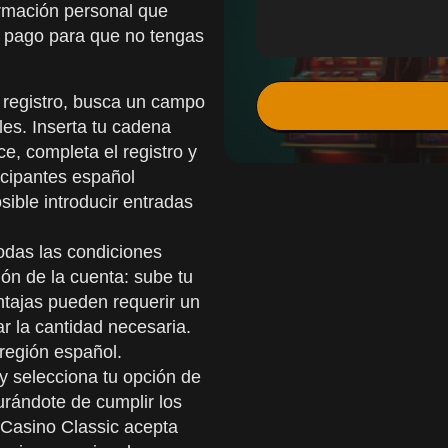
formación personal que
e pago para que no tengas
 registro, busca un campo
es. Inserta tu cadena
ce, completa el registro y
icipantes español
ble introducir entradas
todas las condiciones
ón de la cuenta: sube tu
ntajas pueden requerir un
ar la cantidad necesaria.
región español.
 y selecciona tu opción de
urándote de cumplir los
. Casino Classic acepta