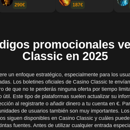
165€
290€
ra móviles para jugadores de español
igos promocionales ve
Classic en 2025
con el soporte
iere un enfoque estratégico, especialmente para los usu
s. Los boletines oficiales de Casino Classic te envían 
o de que no te perderás ninguna oferta por tiempo limita
o útil. Este tipo de plataformas suelen actualizar su inf
lección al registrarte o añadir dinero a tu cuenta en €. P
unidades de usuarios también son muy importantes. Los a
nos siguen disponibles en Casino Classic y cuáles pued
as fuentes. Antes de utilizar cualquier entrada especial