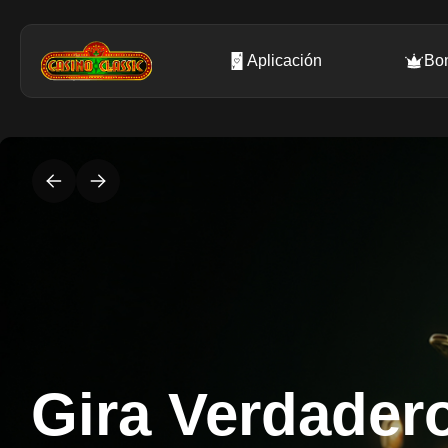
Aplicación
Bo
Gira Verdadero