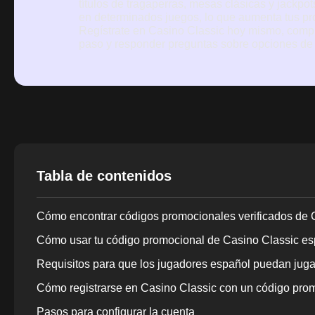
títulos de tragaperras, mesas clásicas y jackpo
en determinados juegos, lo que aumenta tus pro
Regístrate en Casino Classic hoy mismo, comple
paso y responder preguntas sobre opciones de
Tabla de contenidos
Cómo encontrar códigos promocionales verificados de 
Cómo usar tu código promocional de Casino Classic e
Requisitos para que los jugadores español puedan juga
Cómo registrarse en Casino Classic con un código pro
Pasos para configurar la cuenta