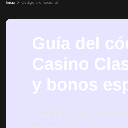
Inicio
Código promocional
Guía del c
Casino Clas
y bonos esp
Casino Classic ofrece beneficios personalizados
40 giros gratis para conseguir un gran premio. 
mayoría de los jugadores español. Añade tan sol
para transacciones rápidas. Casino Classic des