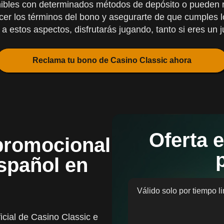
onibles con determinados métodos de depósito o pueden 
cer los términos del bono y asegurarte de que cumples lo
 a estos aspectos, disfrutarás jugando, tanto si eres un
Reclama tu bono de Casino Classic ahora
Oferta 
promocional
spañol en
Válido solo por tiempo l
icial de Casino Classic e