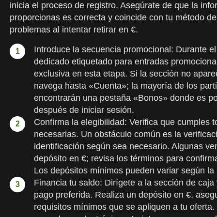
inicia el proceso de registro. Asegúrate de que la in
proporcionas es correcta y coincide con tu método d
problemas al intentar retirar en €.
Introduce la secuencia promocional: Durante el
dedicado etiquetado para entradas promocional
exclusiva en esta etapa. Si la sección no apare
navega hasta «Cuenta»; la mayoría de los part
encontrarán una pestaña «Bonos» donde es posi
después de iniciar sesión.
Confirma la elegibilidad: Verifica que cumples 
necesarias. Un obstáculo común es la verificaci
identificación según sea necesario. Algunas ve
depósito en €; revisa los términos para confirm
Los depósitos mínimos pueden variar según la 
Financia tu saldo: Dirígete a la sección de caja
pago preferida. Realiza un depósito en €, aseg
requisitos mínimos que se apliquen a tu oferta