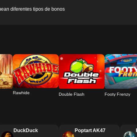
ean diferentes tipos de bonos
no válidos o caducados
Rawhide
Double Flash
Footy Frenzy
ósito para nuevos clientes
Schizo
DuckDuck