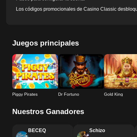
Los códigos promocionales de Casino Classic desbloqu
Paquetes de bienvenida
Multiplicadores de depósito:
Juega sin riesgo:
Juegos principales
Bonos sin depósito:
Depósito mínimo y requisitos de apuesta explicados
Solución de problemas con códigos de Casino Classic 
Razones comunes de errores
Mejores prácticas para evitar problemas
Piggy Pirates
Dr Fortuno
Gold King
Cómo sacar el máximo partido a tu oferta de primer dep
Nuestros Ganadores
Selecciona un método de pago elegible:
Introduce la cantidad correcta:
Returns
BECEQ
Actívalo al realizar tu primer pago: