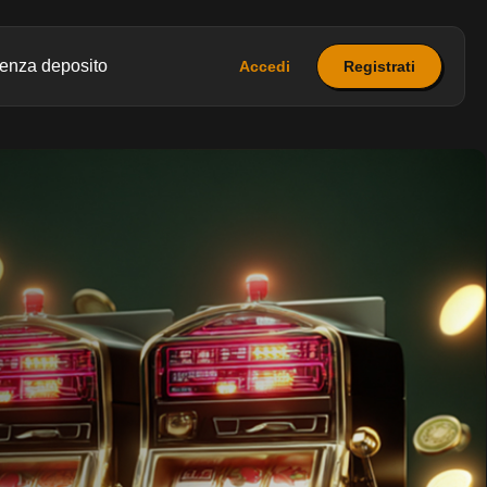
enza deposito
Accedi
Registrati