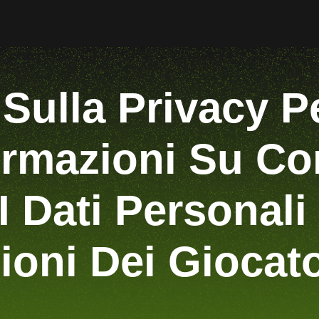
 Sulla Privacy P
formazioni Su C
I Dati Personali
ioni Dei Giocat