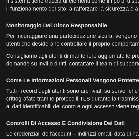
Il sistema tiene traccia di elementi come il tipo di dis
il funzionamento del sito, a rafforzare la sicurezza e a
Monitoraggio Del Gioco Responsabile
Per incoraggiare una partecipazione sicura, vengono regi
utenti che desiderano controllare il proprio comportame
Consigliamo agli utenti di mantenere aggiornate le pro
domande su invii o diritti, contattare il team di support
Come Le Informazioni Personali Vengono Protette
Tutti i record degli utenti sono archiviati su server che
crittografate tramite protocolli TLS durante la trasm
ai dati identificabili del conto e ogni accesso viene reg
Controlli Di Accesso E Condivisione Dei Dati
Le credenziali dell'account – indirizzi email, data di 