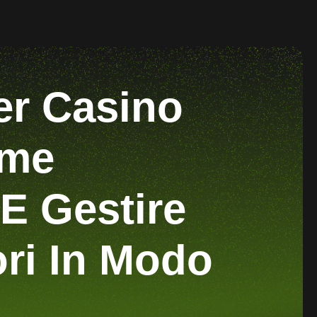
er Casino
ome
 E Gestire
ori In Modo