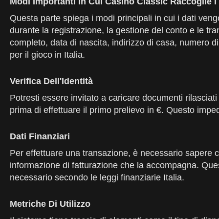
Modi Importanti In Cui Casino Classic Raccoglie I 
Questa parte spiega i modi principali in cui i dati ven
durante la registrazione, la gestione del conto e le tr
completo, data di nascita, indirizzo di casa, numero di 
per il gioco in Italia.
Verifica Dell'Identità
Potresti essere invitato a caricare documenti rilascia
prima di effettuare il primo prelievo in €. Questo impe
Dati Finanziari
Per effettuare una transazione, è necessario sapere com
informazione di fatturazione che la accompagna. Questi
necessario secondo le leggi finanziarie Italia.
Metriche Di Utilizzo