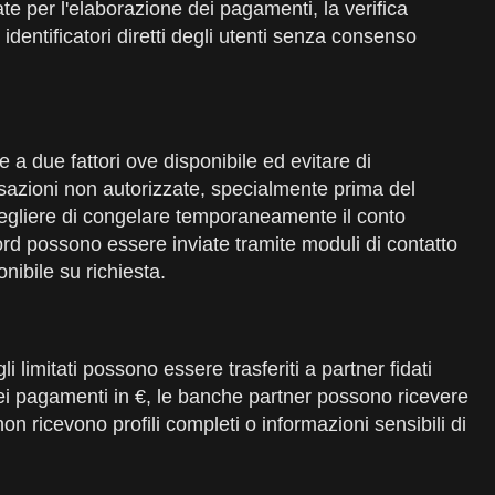
te per l'elaborazione dei pagamenti, la verifica
 identificatori diretti degli utenti senza consenso
 a due fattori ove disponibile ed evitare di
ransazioni non autorizzate, specialmente prima del
 scegliere di congelare temporaneamente il conto
cord possono essere inviate tramite moduli di contatto
nibile su richiesta.
i limitati possono essere trasferiti a partner fidati
dei pagamenti in €, le banche partner possono ricevere
 ricevono profili completi o informazioni sensibili di