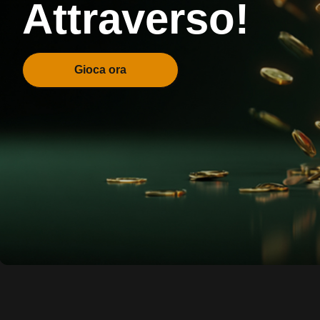
Attraverso!
Gioca ora