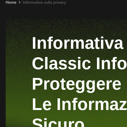
Home
Informativa sulla privacy
Informativa
Classic In
Proteggere 
Le Informaz
Sicuro