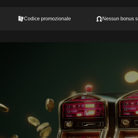
Codice promozionale
Nessun bonus s