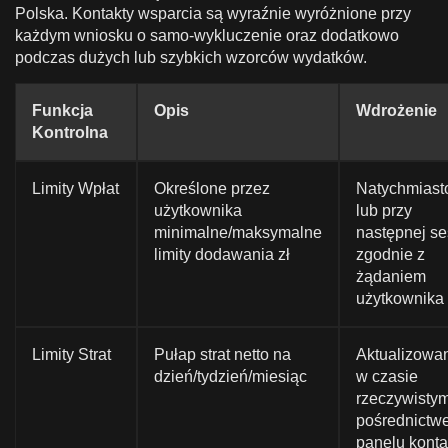
Polska. Kontakty wsparcia są wyraźnie wyróżnione przy
każdym wniosku o samo-wykluczenie oraz dodatkowo
podczas dużych lub szybkich wzorców wydatków.
Funkcja
Opis
Wdrożenie
Kontrolna
Limity Wpłat
Określone przez
Natychmias
użytkownika
lub przy
minimalne/maksymalne
następnej ses
limity dodawania zł
zgodnie z
żądaniem
użytkownika
Limity Strat
Pułap strat netto na
Aktualizowa
dzień/tydzień/miesiąc
w czasie
rzeczywisty
pośrednictw
panelu konta