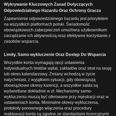
Wykrywanie Kluczowych Zasad Dotyczących
Odpowiedzialnego Hazardu Oraz Ochrony Gracza
Zapewnienie odpowiedzialnego hazardu jest priorytetem
na wszystkich platformach polski. Świadomość
obowiązkowych zabezpieczeń umożliwia użytkownikom
zarządzanie ich aktywnością oraz efektywne korzystanie z
zasobów wsparcia.
Limity, Samo-wykluczenie Oraz Dostęp Do Wsparcia
Wszystkie konta wymagają opcji ustawienia
indywidualnych limitów wpłat, zakładów oraz strat na sesję
lub okres kalendarzowy. Zmiany wchodzą w życie
natychmiast, z wyjątkiem sytuacji, gdy obowiązują
obowiązkowe okresy karencji, a wszystkie salda są
wyświetlane dokładnie w zł. Mechanizmy samo-
wykluczenia muszą być oferowane przy rejestracji oraz w
ustawieniach konta. Minimalne okresy wykluczenia,
protokoły ponownego włączenia oraz procedury
reaktywacji konta są zgodne ze standardami licencyjnymi