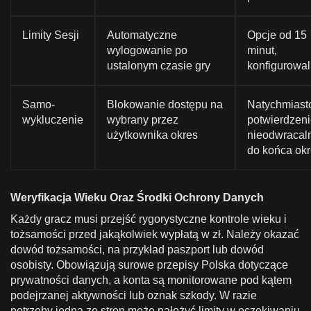
Limity Sesji
Automatyczne
Opcje od 15
wylogowanie po
minut,
ustalonym czasie gry
konfigurowa
Samo-
Blokowanie dostępu na
Natychmias
wykluczenie
wybrany przez
potwierdzeni
użytkownika okres
nieodwracal
do końca ok
Weryfikacja Wieku Oraz Środki Ochrony Danych
Każdy gracz musi przejść rygorystyczne kontrole wieku i
tożsamości przed jakąkolwiek wypłatą w zł. Należy okazać
dowód tożsamości, na przykład paszport lub dowód
osobisty. Obowiązują surowe przepisy Polska dotyczące
prywatności danych, a konta są monitorowane pod kątem
podejrzanej aktywności lub oznak szkody. W razie
potrzeby jedna ze stron może nałożyć limity w oczekiwaniu