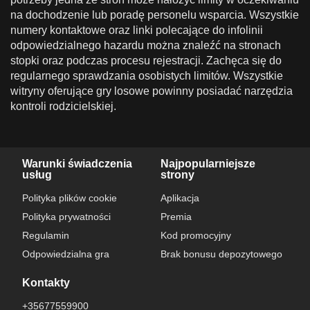
na dochodzenie lub poradę personelu wsparcia. Wszystkie
numery kontaktowe oraz linki polecające do infolinii
odpowiedzialnego hazardu można znaleźć na stronach
stopki oraz podczas procesu rejestracji. Zachęca się do
regularnego sprawdzania osobistych limitów. Wszystkie
witryny oferujące gry losowe powinny posiadać narzędzia
kontroli rodzicielskiej.
Warunki świadczenia
Najpopularniejsze
usług
strony
Polityka plików cookie
Aplikacja
Polityka prywatności
Premia
Regulamin
Kod promocyjny
Odpowiedzialna gra
Brak bonusu depozytowego
Kontakty
+35677559900