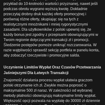
przykład do 10-krotności wartości przyznanej, nawet jeśli
podczas obrotu wygrano wyższą kwotę. Dokładnie
przeczytaj drobny druk każdej oferty promocyjnej i
porównaj różne oferty, skupiając się na tych z
realistycznymi mnożnikami i mniej rygorystycznymi
zasadami. Dla użytkowników z polski upewnij się, że
każdy bonus jest zgodny z przepisami obowiązującymi w
Twoim regionie dotyczącymi transakcji zł i promocji.
Śledzenie postępów pomoże uniknąć rozczarowania. W
razie wątpliwości sprawdź sekcję portfela w panelu konta,
aby zobaczyć rzeczywiste i promocyjne salda.
Uczynienie Limitów Wypłat Oraz Czasów Przetwarzania
Jaśniejszymi Dla Łatwych Transakcji
Znajomość działania procesu wypłat ułatwia graczom
polski otrzymanie ich zł. Zwykle można poprosić o
maksymalnie 500 zł naraz. W zależności od wybranej
metody płatności obowiązują maksymalne limity wypłat.
Większość opcji pozwala na wypłatę do 30000 zł dziennie