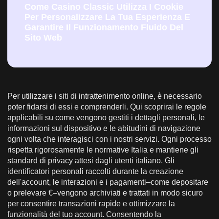
Come Casino Classic Utilizza I Cookie
Per Personalizzare La Tua Esperienza E
Garantire Il Funzionamento Fluido Del
Sito Web
Per utilizzare i siti di intrattenimento online, è necessario
poter fidarsi di essi e comprenderli. Qui scoprirai le regole
applicabili su come vengono gestiti i dettagli personali, le
informazioni sul dispositivo e le abitudini di navigazione
ogni volta che interagisci con i nostri servizi. Ogni processo
rispetta rigorosamente le normative Italia e mantiene gli
standard di privacy attesi dagli utenti italiano. Gli
identificatori personali raccolti durante la creazione
dell'account, le interazioni e i pagamenti–come depositare
o prelevare €–vengono archiviati e trattati in modo sicuro
per consentire transazioni rapide e ottimizzare la
funzionalità del tuo account. Consentendo la