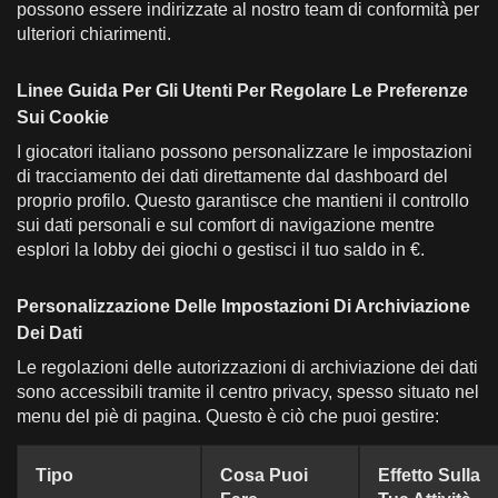
possono essere indirizzate al nostro team di conformità per
ulteriori chiarimenti.
Linee Guida Per Gli Utenti Per Regolare Le Preferenze
Sui Cookie
I giocatori italiano possono personalizzare le impostazioni
di tracciamento dei dati direttamente dal dashboard del
proprio profilo. Questo garantisce che mantieni il controllo
sui dati personali e sul comfort di navigazione mentre
esplori la lobby dei giochi o gestisci il tuo saldo in €.
Personalizzazione Delle Impostazioni Di Archiviazione
Dei Dati
Le regolazioni delle autorizzazioni di archiviazione dei dati
sono accessibili tramite il centro privacy, spesso situato nel
menu del piè di pagina. Questo è ciò che puoi gestire:
Tipo
Cosa Puoi
Effetto Sulla