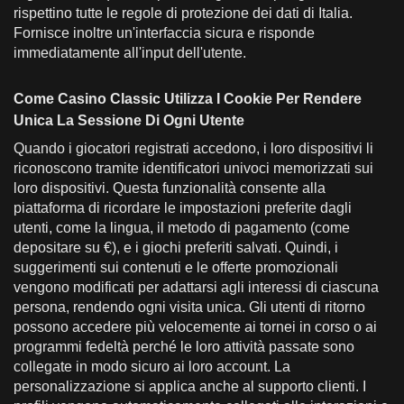
rispettino tutte le regole di protezione dei dati di Italia.
Fornisce inoltre un'interfaccia sicura e risponde
immediatamente all'input dell'utente.
Come Casino Classic Utilizza I Cookie Per Rendere
Unica La Sessione Di Ogni Utente
Quando i giocatori registrati accedono, i loro dispositivi li
riconoscono tramite identificatori univoci memorizzati sui
loro dispositivi. Questa funzionalità consente alla
piattaforma di ricordare le impostazioni preferite dagli
utenti, come la lingua, il metodo di pagamento (come
depositare su €), e i giochi preferiti salvati. Quindi, i
suggerimenti sui contenuti e le offerte promozionali
vengono modificati per adattarsi agli interessi di ciascuna
persona, rendendo ogni visita unica. Gli utenti di ritorno
possono accedere più velocemente ai tornei in corso o ai
programmi fedeltà perché le loro attività passate sono
collegate in modo sicuro ai loro account. La
personalizzazione si applica anche al supporto clienti. I