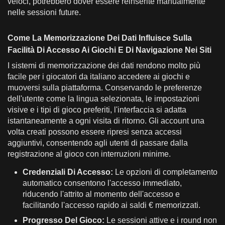
veloci, potrebbero dover essere reinserite manualmente
nelle sessioni future.
Come La Memorizzazione Dei Dati Influisce Sulla
Facilità Di Accesso Ai Giochi E Di Navigazione Nei Siti
I sistemi di memorizzazione dei dati rendono molto più
facile per i giocatori da italiano accedere ai giochi e
muoversi sulla piattaforma. Conservando le preferenze
dell'utente come la lingua selezionata, le impostazioni
visive e i tipi di gioco preferiti, l'interfaccia si adatta
istantaneamente a ogni visita di ritorno. Gli account una
volta creati possono essere ripresi senza accessi
aggiuntivi, consentendo agli utenti di passare dalla
registrazione al gioco con interruzioni minime.
Credenziali Di Accesso:
Le opzioni di completamento
automatico consentono l'accesso immediato,
riducendo l'attrito al momento dell'accesso e
facilitando l'accesso rapido ai saldi € memorizzati.
Progresso Del Gioco:
Le sessioni attive e i round non