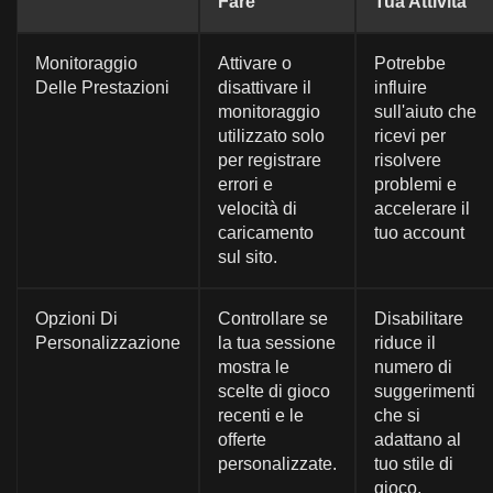
Fare
Tua Attività
Monitoraggio
Attivare o
Potrebbe
Delle Prestazioni
disattivare il
influire
monitoraggio
sull'aiuto che
utilizzato solo
ricevi per
per registrare
risolvere
errori e
problemi e
velocità di
accelerare il
caricamento
tuo account
sul sito.
Opzioni Di
Controllare se
Disabilitare
Personalizzazione
la tua sessione
riduce il
mostra le
numero di
scelte di gioco
suggerimenti
recenti e le
che si
offerte
adattano al
personalizzate.
tuo stile di
gioco.