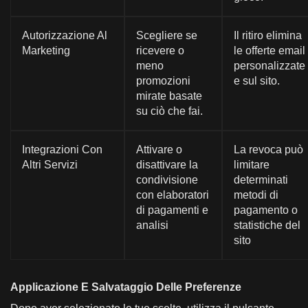
Autorizzazione Al
Scegliere se
Il ritiro elimina
Marketing
ricevere o
le offerte email
meno
personalizzate
promozioni
e sul sito.
mirate basate
su ciò che fai.
Integrazioni Con
Attivare o
La revoca può
Altri Servizi
disattivare la
limitare
condivisione
determinati
con elaboratori
metodi di
di pagamenti e
pagamento o
analisi
statistiche del
sito
Applicazione E Salvataggio Delle Preferenze