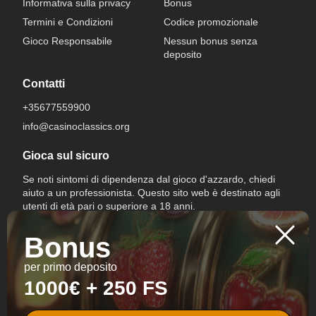
Informativa sulla privacy
Bonus
Termini e Condizioni
Codice promozionale
Gioco Responsabile
Nessun bonus senza
deposito
Contatti
+35677559900
info@casinoclassics.org
Gioca sul sicuro
Se noti sintomi di dipendenza dal gioco d'azzardo, chiedi
aiuto a un professionista. Questo sito web è destinato agli
utenti di età pari o superiore a 18 anni.
Bonus
per primo deposito
1000€ + 250 FS
Cambia lingua