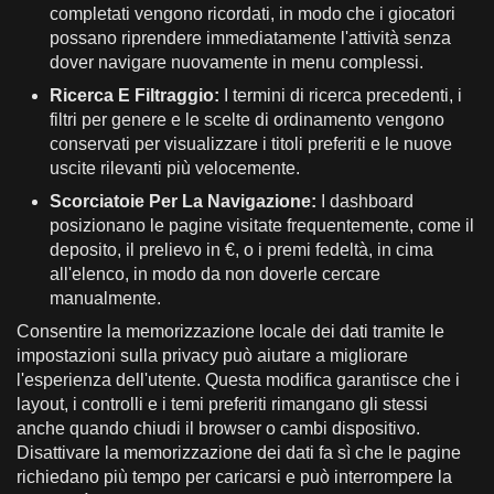
completati vengono ricordati, in modo che i giocatori
possano riprendere immediatamente l'attività senza
dover navigare nuovamente in menu complessi.
Ricerca E Filtraggio:
I termini di ricerca precedenti, i
filtri per genere e le scelte di ordinamento vengono
conservati per visualizzare i titoli preferiti e le nuove
uscite rilevanti più velocemente.
Scorciatoie Per La Navigazione:
I dashboard
posizionano le pagine visitate frequentemente, come il
deposito, il prelievo in €, o i premi fedeltà, in cima
all'elenco, in modo da non doverle cercare
manualmente.
Consentire la memorizzazione locale dei dati tramite le
impostazioni sulla privacy può aiutare a migliorare
l'esperienza dell'utente. Questa modifica garantisce che i
layout, i controlli e i temi preferiti rimangano gli stessi
anche quando chiudi il browser o cambi dispositivo.
Disattivare la memorizzazione dei dati fa sì che le pagine
richiedano più tempo per caricarsi e può interrompere la