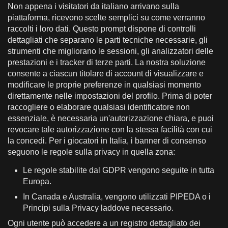
Non appena i visitatori da italiano arrivano sulla
piattaforma, ricevono scelte semplici su come verranno
raccolti i loro dati. Questo prompt dispone di controlli
dettagliati che separano le parti tecniche necessarie, gli
strumenti che migliorano le sessioni, gli analizzatori delle
prestazioni e i tracker di terze parti. La nostra soluzione
consente a ciascun titolare di account di visualizzare e
modificare le proprie preferenze in qualsiasi momento
direttamente nelle impostazioni del profilo. Prima di poter
raccogliere o elaborare qualsiasi identificatore non
essenziale, è necessaria un'autorizzazione chiara, e puoi
revocare tale autorizzazione con la stessa facilità con cui
la concedi. Per i giocatori in Italia, i banner di consenso
seguono le regole sulla privacy in quella zona:
Le regole stabilite dal GDPR vengono seguite in tutta
Europa.
In Canada e Australia, vengono utilizzati PIPEDA o i
Principi sulla Privacy laddove necessario.
Ogni utente può accedere a un registro dettagliato dei