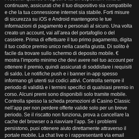
continuare, assicurati che il tuo dispositivo sia compatibile
e che la tua connessione internet sia stabile. Forti misure
di sicurezza su iOS e Android mantengono le tue
informazioni di pagamento e personali al sicuro. Una volta
creato un account, vai all'area del portafoglio o del
cassiere. Prima di effettuare il tuo primo pagamento, digita
il tuo codice premio unico nella casella giusta. Di solito è
facile da trovare sullo schermo di deposito mobile. €
mostra l'importo minimo che devi avere nel tuo account per
ottenere il premio, quindi assicurati di soddisfare i requisiti
di saldo. Le notifiche push e i banner in-app spesso
informano gli utenti sui codici attivi. Controlla sempre il
periodo di validità e i termini specifici di qualsiasi premio in
corso. Alcuni premi sono disponibili solo tramite mobile.
Controlla spesso la scheda promozioni di Casino Classic
nell'app per non perdere offerte valide solo per un breve
periodo. Se il riscatto non funziona, prova a cancellare la
cache del browser o a riavviare l'app. Se i problemi
persistono, puoi ottenere aiuto direttamente attraverso il
portale mobile. La chat live o i rappresentanti via email