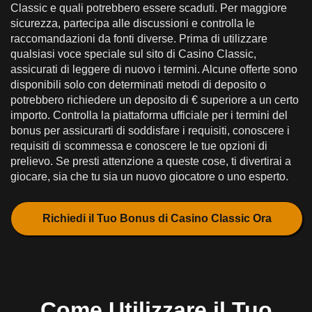
Classic e quali potrebbero essere scaduti. Per maggiore
sicurezza, partecipa alle discussioni e controlla le
raccomandazioni da fonti diverse. Prima di utilizzare
qualsiasi voce speciale sul sito di Casino Classic,
assicurati di leggere di nuovo i termini. Alcune offerte sono
disponibili solo con determinati metodi di deposito o
potrebbero richiedere un deposito di € superiore a un certo
importo. Controlla la piattaforma ufficiale per i termini del
bonus per assicurarti di soddisfare i requisiti, conoscere i
requisiti di scommessa e conoscere le tue opzioni di
prelievo. Se presti attenzione a queste cose, ti divertirai a
giocare, sia che tu sia un nuovo giocatore o uno esperto.
Richiedi il Tuo Bonus di Casino Classic Ora
Come Utilizzare il Tuo