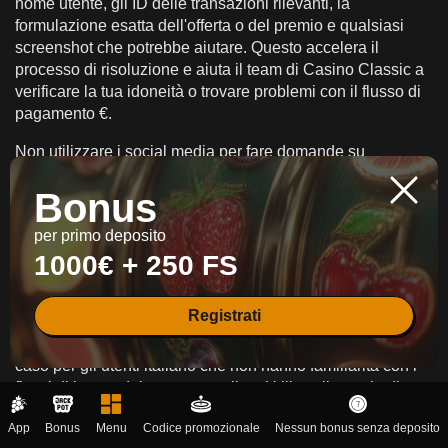
nome utente, gli ID delle transazioni rilevanti, la
formulazione esatta dell'offerta o del premio e qualsiasi
screenshot che potrebbe aiutare. Questo accelera il
processo di risoluzione e aiuta il team di Casino Classic a
verificare la tua idoneità o trovare problemi con il flusso di
pagamento €.
Non utilizzare i social media per fare domande su
restrizioni nazionali, calcoli delle scommesse o verifica di
Bonus
premi a tempo limitato. Questi sono meno sicuri per
condividere informazioni specifiche dell'account. Il servizio
per primo deposito
di assistenza ufficiale garantisce che i tuoi dati siano al
1000€ + 250 FS
sicuro e che le informazioni fornite siano corrette per la tua
situazione account specifica.
Registrati
Casino Classic ha un FAQ dettagliato con immagini su
come inviare domande e tenere traccia del numero del tuo
caso per gli utenti italiano che non hanno familiarità con i
flussi di lavoro del supporto online. Utilizza il portale di
supporto diretto se il tuo premio non viene applicato dopo
App
Bonus
Menu
Codice promozionale
Nessun bonus senza deposito
aver confermato i criteri della campagna o se hai bisogno