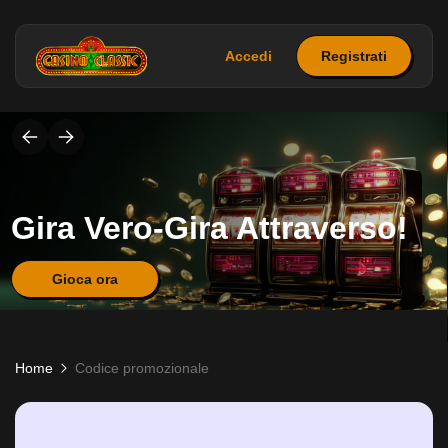
Accedi
Registrati
Gira Vero-Gira Attraverso!
Gioca ora
Home
Codice promozionale