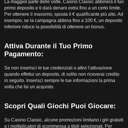
La maggior parte delle volte, Casino Classic abbinerà il tuo
primo deposito e ti darà denaro extra fino a un certo limite.
Per ottenere il massimo, sposta il € qualificante più alto. Ad
esempio, se la campagna abbina fino a 100 €, un deposito
inferiore riduce la possibilità di ottenere un bonus.
Attiva Durante il Tuo Primo
Pagamento:
Se non inserisci le tue credenziali o attivi l'attivazione
quando effettui un deposito, di solito non riceverai credito
in seguito. Inserisci sempre le tue informazioni la prima
volta che fai un acquisto.
Scopri Quali Giochi Puoi Giocare:
Su Casino Classic, alcune promozioni limitano i giri gratuiti
o i moltiplicatori di scommessa a titoli selezionati. Per