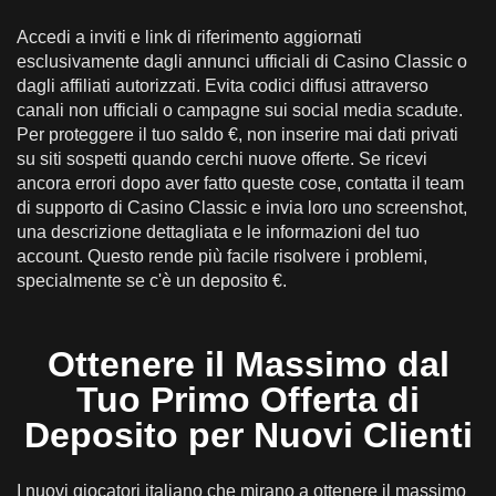
Accedi a inviti e link di riferimento aggiornati
esclusivamente dagli annunci ufficiali di Casino Classic o
dagli affiliati autorizzati. Evita codici diffusi attraverso
canali non ufficiali o campagne sui social media scadute.
Per proteggere il tuo saldo €, non inserire mai dati privati
su siti sospetti quando cerchi nuove offerte. Se ricevi
ancora errori dopo aver fatto queste cose, contatta il team
di supporto di Casino Classic e invia loro uno screenshot,
una descrizione dettagliata e le informazioni del tuo
account. Questo rende più facile risolvere i problemi,
specialmente se c'è un deposito €.
Ottenere il Massimo dal
Tuo Primo Offerta di
Deposito per Nuovi Clienti
I nuovi giocatori italiano che mirano a ottenere il massimo