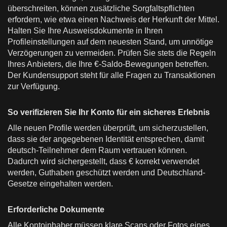
überschreiten, können zusätzliche Sorgfaltspflichten
erfordern, wie etwa einen Nachweis der Herkunft der Mittel.
Halten Sie Ihre Ausweisdokumente in Ihren
Profileinstellungen auf dem neuesten Stand, um unnötige
Verzögerungen zu vermeiden. Prüfen Sie stets die Regeln
Ihres Anbieters, die Ihre €-Saldo-Bewegungen betreffen.
Der Kundensupport steht für alle Fragen zu Transaktionen
zur Verfügung.
So verifizieren Sie Ihr Konto für ein sicheres Erlebnis
Alle neuen Profile werden überprüft, um sicherzustellen,
dass sie der angegebenen Identität entsprechen, damit
deutsch-Teilnehmer dem Raum vertrauen können.
Dadurch wird sichergestellt, dass € korrekt verwendet
werden, Guthaben geschützt werden und Deutschland-
Gesetze eingehalten werden.
Erforderliche Dokumente
Alle Kontoinhaber müssen klare Scans oder Fotos eines