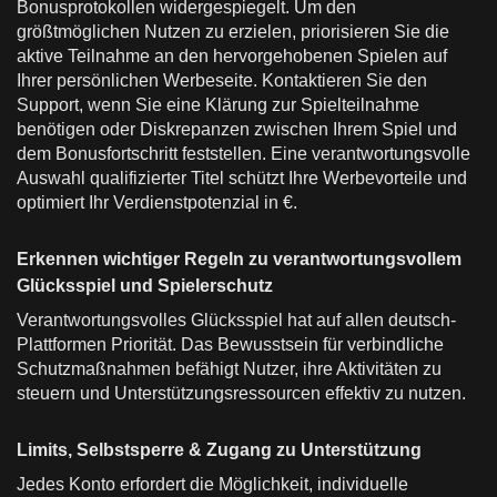
Bonusprotokollen widergespiegelt. Um den
größtmöglichen Nutzen zu erzielen, priorisieren Sie die
aktive Teilnahme an den hervorgehobenen Spielen auf
Ihrer persönlichen Werbeseite. Kontaktieren Sie den
Support, wenn Sie eine Klärung zur Spielteilnahme
benötigen oder Diskrepanzen zwischen Ihrem Spiel und
dem Bonusfortschritt feststellen. Eine verantwortungsvolle
Auswahl qualifizierter Titel schützt Ihre Werbevorteile und
optimiert Ihr Verdienstpotenzial in €.
Erkennen wichtiger Regeln zu verantwortungsvollem
Glücksspiel und Spielerschutz
Verantwortungsvolles Glücksspiel hat auf allen deutsch-
Plattformen Priorität. Das Bewusstsein für verbindliche
Schutzmaßnahmen befähigt Nutzer, ihre Aktivitäten zu
steuern und Unterstützungsressourcen effektiv zu nutzen.
Limits, Selbstsperre & Zugang zu Unterstützung
Jedes Konto erfordert die Möglichkeit, individuelle