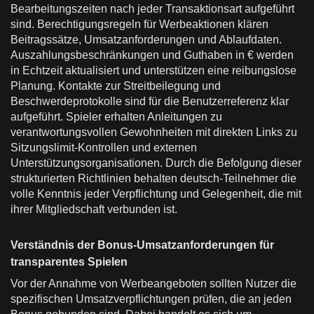
Bearbeitungszeiten nach jeder Transaktionsart aufgeführt
sind. Berechtigungsregeln für Werbeaktionen klären
Beitragssätze, Umsatzanforderungen und Ablaufdaten.
Auszahlungsbeschränkungen und Guthaben in € werden
in Echtzeit aktualisiert und unterstützen eine reibungslose
Planung. Kontakte zur Streitbeilegung und
Beschwerdeprotokolle sind für die Benutzerreferenz klar
aufgeführt. Spieler erhalten Anleitungen zu
verantwortungsvollen Gewohnheiten mit direkten Links zu
Sitzungslimit-Kontrollen und externen
Unterstützungsorganisationen. Durch die Befolgung dieser
strukturierten Richtlinien behalten deutsch-Teilnehmer die
volle Kenntnis jeder Verpflichtung und Gelegenheit, die mit
ihrer Mitgliedschaft verbunden ist.
Verständnis der Bonus-Umsatzanforderungen für
transparentes Spielen
Vor der Annahme von Werbeangeboten sollten Nutzer die
spezifischen Umsatzverpflichtungen prüfen, die an jeden