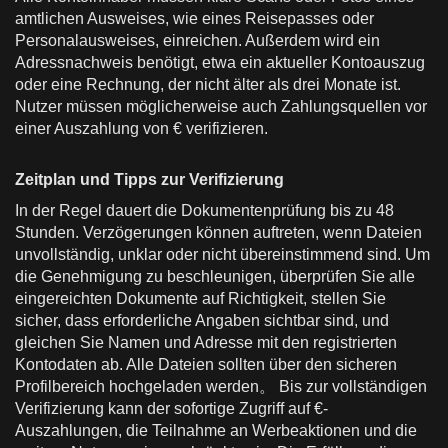
amtlichen Ausweises, wie eines Reisepasses oder
Personalausweises, einreichen. Außerdem wird ein
Adressnachweis benötigt, etwa ein aktueller Kontoauszug
oder eine Rechnung, der nicht älter als drei Monate ist.
Nutzer müssen möglicherweise auch Zahlungsquellen vor
einer Auszahlung von € verifizieren.
Zeitplan und Tipps zur Verifizierung
In der Regel dauert die Dokumentenprüfung bis zu 48
Stunden. Verzögerungen können auftreten, wenn Dateien
unvollständig, unklar oder nicht übereinstimmend sind. Um
die Genehmigung zu beschleunigen, überprüfen Sie alle
eingereichten Dokumente auf Richtigkeit, stellen Sie
sicher, dass erforderliche Angaben sichtbar sind, und
gleichen Sie Namen und Adresse mit den registrierten
Kontodaten ab. Alle Dateien sollten über den sicheren
Profilbereich hochgeladen werden。 Bis zur vollständigen
Verifizierung kann der sofortige Zugriff auf €-
Auszahlungen, die Teilnahme an Werbeaktionen und die