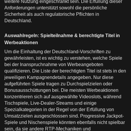
weitere Nutzung eingeschränkt sein. Die Erfüllung dieser
Anforderungen unterstützt sowohl die persönliche
Sicherheit als auch regulatorische Pflichten in
Deutschland.
Auswahlregeln: Spielteilnahme & berechtigte Titel in
Werbeaktionen
Um die Einhaltung der Deutschland-Vorschriften zu
gewährleisten, ist es wichtig zu verstehen, welche Spiele
bei der Inanspruchnahme von Werbeangeboten
qualifizieren. Die Liste der berechtigten Titel ist stets in den
jeweiligen Kampagnendetails angegeben. Nur diese
aufgeführten Spiele tragen zu Durchspielzielen oder
Bonusausschüttungen bei. Die meisten Werbeaktionen
konzentrieren sich auf ausgewählte Videoslots, während
Tischspiele, Live-Dealer-Streams und einige
Spezialkategorien in der Regel von der Erfüllung von
Umsatzzielen ausgeschlossen sind. Progressive Jackpot-
Spiele und Nischenspiele könnten ebenfalls nicht spielbar
sein, da sie andere RTP-Mechaniken und