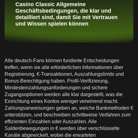
Casino Classic Allgemeine
Geschäftsbedingungen, die klar und
detailliert sind, damit Sie mit Vertrauen
und Wissen spielen können
Alle deutsch-Fans können fundierte Entscheidungen
treffen, wenn sie alle erforderlichen Informationen über
Registrierung, €-Transaktionen, Auszahlungslimits und
Bonus-Berechtigung haben. Profil-Verifizierung,
Mindesteinzahlungsanforderungen und sichere
Zugangsoptionen werden alle klar dargestellt, was die
Einrichtung eines Kontos weniger verwirrend macht.
Zahlungsanweisungen geben an, welche Bankmethoden €
unterstützen, und beschreiben schrittweise Verfahren zum
effizienten Einzahlen oder Auszahlen. Alle
Saldenbewegungen in € werden über verschlüsselte
Kanäle abgewickelt, wobei die erwarteten