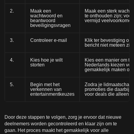
2.
Maak een
Maak een sterk wachtwo
wachtwoord en
te onthouden zijn; voeg 
beantwoord
vermijd veelvoorkomen
beveiligingsvragen
3.
Controleer e-mail
Klik ter bevestiging op 
bericht niet meteen zie
4.
Kies hoe je wilt
Kies een manier om te b
storten
Nederlands kiezen voor
gemakkelijk maken om €
5.
Begin met het
Zodra je lidmaatschap is
verkennen van
promoties die daarbij 
entertainmentkeuzes
voor deals die alleen i
Door deze stappen te volgen, zorg je ervoor dat nieuwe
deelnemers worden gecontroleerd en klaar zijn om te
gaan. Het proces maakt het gemakkelijk voor alle