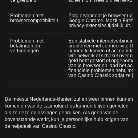
vergrendeld
scherm om weer binnen te kom
Problemen met
Zorg ervoor dat je browser up-to
browsercompatibiliteit
Google Chrome, Mozilla Firefox 
privacy-extensies tijdelijk uit.
Problemen met
Een stabiele internetverbinding 
betalingen en
problemen met connectiviteit 
verbindingen
binnen te komen of accountdetai
wifi-netwerk of schakel over naa
geld hebt gestort of opgenomen 
van je browser en laad het acc
financiële problemen hebt, moet
van Casino Classic zodat ze je 
De meeste Nederlands-klanten zullen weer binnen kunnen
komen en van de casinofuncties kunnen blijven genieten
als ze deze oplossingen gebruiken. Als geen van de
bovenstaande werkt, kun je persoonlijke hulp krijgen van
de helpdesk van Casino Classic.