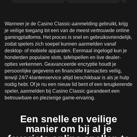
Veelvoorkomende aanmeldingsproblemen
oplossen voor Nederlands-spelers
Wanneer je de Casino Classic-aanmelding gebruikt, krijg
Veelvoorkomende problemen en hun
je veilige toegang tot een van de meest vertrouwde online
oplossingen
gamingplatforms. Het proces is snel en gebruiksvriendelijk,
Voordelen van snelle toegang voor regelmatige
zodat spelers zich soepel kunnen aanmelden vanaf
Nederlands-spelers
desktop- of mobiele apparaten. Eenmaal ingelogd kun je
honderden populaire slots, tafelspellen en live dealer-
Hoe je je aanmeldingsgegevens veilig houdt
opties verkennen. Geavanceerde encryptie houdt je
Uitleg van de tip
persoonlijke gegevens en financiële transacties veilig,
terwijl 24/7-klantenservice altijd beschikbaar is als je hulp
Alleen beschikbare spellen na succesvolle
nodig hebt. Of je nu een nieuw lid bent of een terugkerende
aanmelding
speler, aanmelden bij Casino Classic garandeert een
Wat maakt deze titels anders?
betrouwbare en plezierige game-ervaring.
Hoe haal je het meeste uit de ervaring
Een snelle en veilige
Meerdere accounts en wettelijke limieten
afhandelen
manier om bij al je
Twee-factor-authenticatie voor Nederlands-