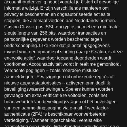
accounthouder veilig houdt voordat je € stort of gevoelige
informatie wijzigt. Er zijn verschillende manieren om
privacy te beschermen en ongeautoriseerde acties te
stoppen, die allemaal voldoen aan Nederlands-normen.
Casino Classic past SSL-encryptie toe met een minimale
sleutellengte van 256 bits, waardoor transacties en
persoonlijke gegevens worden beschermd tegen
onderschepping. Elke keer dat je betalingsgegevens
invoert voor een opname of storting naar je €-saldo, is deze
encryptie actief, waardoor toegang door derden wordt
voorkomen. Accountactiviteit wordt in realtime gemonitord.
Verdachte pogingen – zoals meerdere mislukte
aanmeldingen, IP-wijzigingen uit onbekende regio’s of
nieuwe apparaatautorisaties – activeren onmiddellijk
beveiligingswaarschuwingen. Spelers kunnen worden
gevraagd om extra verificatie te voltooien, zoals het
beantwoorden van beveiligingsvragen of het bevestigen
van een aanmeldingspoging via e-mail. Twee-factor-
authenticatie (2FA) is beschikbaar voor verbeterde
verdediging. Wanneer ingeschakeld, vereist elke
aanmelding een unieke, tijdgebonden code die naar de e-