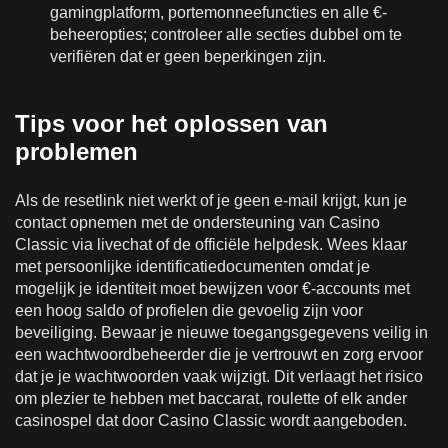
gamingplatform, portemonneefuncties en alle €-
beheeropties; controleer alle secties dubbel om te
verifiëren dat er geen beperkingen zijn.
Tips voor het oplossen van
problemen
Als de resetlink niet werkt of je geen e-mail krijgt, kun je
contact opnemen met de ondersteuning van Casino
Classic via livechat of de officiële helpdesk. Wees klaar
met persoonlijke identificatiedocumenten omdat je
mogelijk je identiteit moet bewijzen voor €-accounts met
een hoog saldo of profielen die gevoelig zijn voor
beveiliging. Bewaar je nieuwe toegangsgegevens veilig in
een wachtwoordbeheerder die je vertrouwt en zorg ervoor
dat je je wachtwoorden vaak wijzigt. Dit verlaagt het risico
om plezier te hebben met baccarat, roulette of elk ander
casinospel dat door Casino Classic wordt aangeboden.