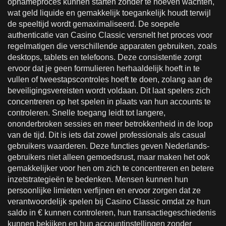
opnameproces kunnen starten zonder te hoeven wachten,
wat geld liquide en gemakkelijk toegankelijk houdt terwijl
de speeltijd wordt gemaximaliseerd. De soepele
authenticatie van Casino Classic versnelt het proces voor
regelmatigen die verschillende apparaten gebruiken, zoals
desktops, tablets en telefoons. Deze consistentie zorgt
ervoor dat je geen formulieren herhaaldelijk hoeft in te
vullen of tweestapscontroles hoeft te doen, zolang aan de
beveiligingsvereisten wordt voldaan. Dit laat spelers zich
concentreren op het spelen in plaats van hun accounts te
controleren. Snelle toegang leidt tot langere,
ononderbroken sessies en meer betrokkenheid in de loop
van de tijd. Dit is iets dat zowel professionals als casual
gebruikers waarderen. Deze functies geven Nederlands-
gebruikers niet alleen gemoedsrust, maar maken het ook
gemakkelijker voor hen om zich te concentreren en betere
inzetstrategieën te bedenken. Mensen kunnen hun
persoonlijke limieten verfijnen en ervoor zorgen dat ze
verantwoordelijk spelen bij Casino Classic omdat ze hun
saldo in € kunnen controleren, hun transactiegeschiedenis
kunnen bekijken en hun accountinstellingen zonder