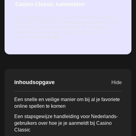
Casino Classic Aanmelden
🔒 Krijg toegang tot je Casino Classic-account vanaf
elke plek in Nederland. Nederlands-gebruikers krijgen
€-voordelen, snelle aanmeldingen, 🎲 dagelijkse
bonussen en directe opnames! 🚀 Speel slim, win
groot, voel je veilig! 🎰
Inhoudsopgave
Hide
Een snelle en veilige manier om bij al je favoriete
online spellen te komen
Een stapsgewijze handleiding voor Nederlands-
gebruikers over hoe je je aanmeldt bij Casino
Classic