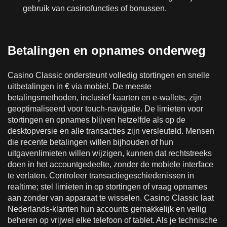
gebruik van casinofuncties of bonussen.
Betalingen en opnames onderweg
Casino Classic ondersteunt volledig stortingen en snelle
uitbetalingen in € via mobiel. De meeste
betalingsmethoden, inclusief kaarten en e-wallets, zijn
geoptimaliseerd voor touch-navigatie. De limieten voor
stortingen en opnames blijven hetzelfde als op de
desktopversie en alle transacties zijn versleuteld. Mensen
die recente betalingen willen bijhouden of hun
uitgavenlimieten willen wijzigen, kunnen dat rechtstreeks
doen in het accountgedeelte, zonder de mobiele interface
te verlaten. Controleer transactiegeschiedenissen in
realtime; stel limieten in op stortingen of vraag opnames
aan zonder van apparaat te wisselen. Casino Classic laat
Nederlands-klanten hun accounts gemakkelijk en veilig
beheren op vrijwel elke telefoon of tablet. Als je technische