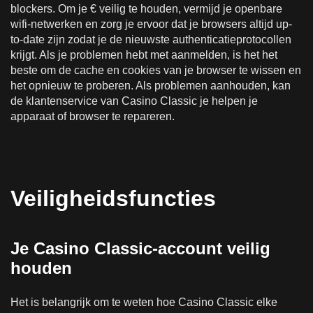
blockers. Om je € veilig te houden, vermijd je openbare
wifi-netwerken en zorg je ervoor dat je browsers altijd up-
to-date zijn zodat je de nieuwste authenticatieprotocollen
krijgt. Als je problemen hebt met aanmelden, is het het
beste om de cache en cookies van je browser te wissen en
het opnieuw te proberen. Als problemen aanhouden, kan
de klantenservice van Casino Classic je helpen je
apparaat of browser te repareren.
Veiligheidsfuncties
Je Casino Classic-account veilig
houden
Het is belangrijk om te weten hoe Casino Classic elke