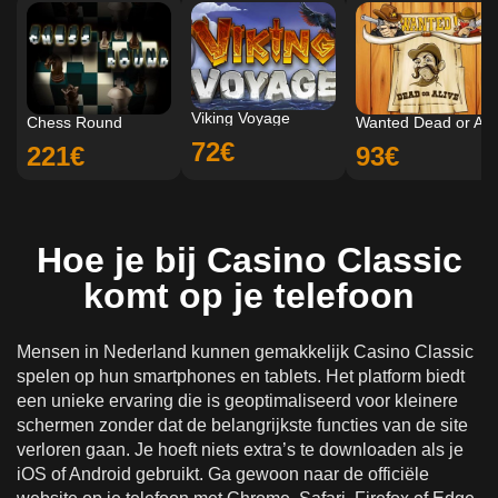
Viking Voyage
Chess Round
Wanted Dead or Ali
72€
221€
93€
Hoe je bij Casino Classic
komt op je telefoon
Mensen in Nederland kunnen gemakkelijk Casino Classic
spelen op hun smartphones en tablets. Het platform biedt
een unieke ervaring die is geoptimaliseerd voor kleinere
schermen zonder dat de belangrijkste functies van de site
verloren gaan. Je hoeft niets extra’s te downloaden als je
iOS of Android gebruikt. Ga gewoon naar de officiële