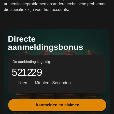
authenticatieproblemen en andere technische problemen
die specifiek zijn voor hun accounts.
Directe
aanmeldingsbonus
De aanbieding is geldig:
52
12
28
Uren
Minuten
Seconden
Aanmelden en claimen