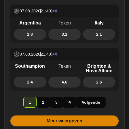
07.08.2026
21:40
Argentina
Teken
Italy
1.8
3.1
2.1
07.08.2026
21:40
Southampton
Teken
Brighton &
Hove Albion
2.4
4.6
2.6
1
2
3
4
Volgende
Meer weergeven