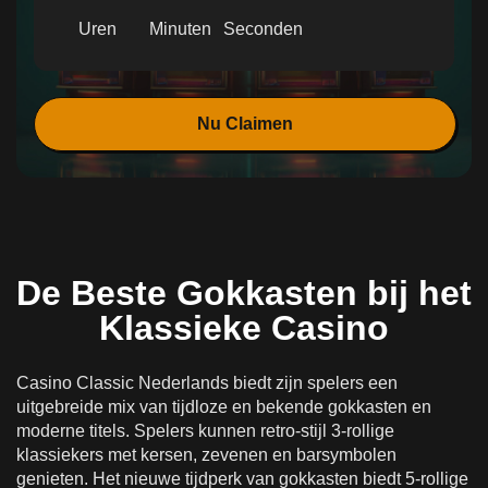
Uren
Minuten
Seconden
Nu Claimen
De Beste Gokkasten bij het
Klassieke Casino
Casino Classic Nederlands biedt zijn spelers een
uitgebreide mix van tijdloze en bekende gokkasten en
moderne titels. Spelers kunnen retro-stijl 3-rollige
klassiekers met kersen, zevenen en barsymbolen
genieten. Het nieuwe tijdperk van gokkasten biedt 5-rollige