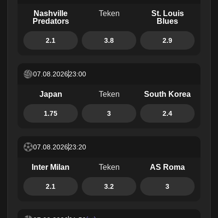
Nashville
Teken
St. Louis
Predators
Blues
2.1
3.8
2.9
07.08.2026
23:00
Japan
Teken
South Korea
1.75
3
2.4
07.08.2026
23:20
Inter Milan
Teken
AS Roma
2.1
3.2
3