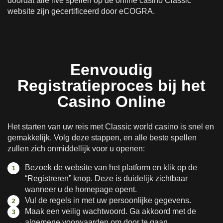
doordat alle live spellen op de online casino Classic
website zijn gecertificeerd door eCOGRA.
Eenvoudig
Registratieproces bij het
Casino Online
Het starten van uw reis met Classic world casino is snel en
gemakkelijk. Volg deze stappen, en alle beste spellen
zullen zich onmiddellijk voor u openen:
Bezoek de website van het platform en klik op de
“Registreren” knop. Deze is duidelijk zichtbaar
wanneer u de homepage opent.
Vul de regels in met uw persoonlijke gegevens.
Maak een veilig wachtwoord. Ga akkoord met de
algemene voorwaarden om door te gaan.