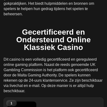
gokpraktijken. Het biedt hulpmiddelen en bronnen om
spelers te helpen hun gedrag tijdens het spelen te
beheersen.
Gecertificeerd en
Ondersteund Online
Klassiek Casino
Dit casino is een volledig gecertificeerd en gereguleerd
online gaming platform. Naast de reeds genoemde UK
Gambling Commission is het platform ook gecertificeerd
door de Malta Gaming Authority. De spelers kunnen
rekenen op de 24-uurs klantenservice. Ze zijn beschikbaar
via livechat en e-mail. Op deze manier is er altijd hulp
beschikbaar.
1