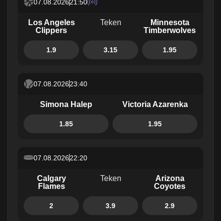
07.08.2026
21:50
Los Angeles
Teken
Minnesota
Clippers
Timberwolves
1.9
3.15
1.95
07.08.2026
23:40
Simona Halep
Victoria Azarenka
1.85
1.95
07.08.2026
22:20
Calgary
Teken
Arizona
Flames
Coyotes
2
3.9
2.9