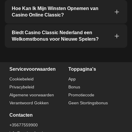
Hoe Kan Ik Mijn Winsten Opnemen van
Casino Online Classic?
Biedt Casino Classic Nederland een
Welkomstbonus voor Nieuwe Spelers?
Servicevoorwaarden
Toppagina's
Cookiebeleid
App
Privacybeleid
Bonus
Algemene voorwaarden
Promotiecode
Verantwoord Gokken
Geen Stortingsbonus
Contacten
+35677559900